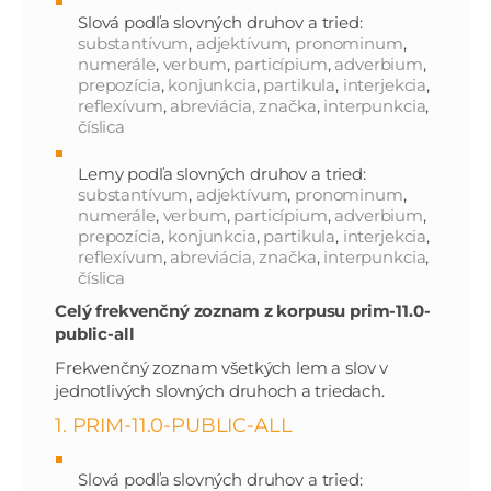
Slová podľa slovných druhov a tried:
substantívum
,
adjektívum
,
pronominum
,
numerále
,
verbum
,
particípium
,
adverbium
,
prepozícia
,
konjunkcia
,
partikula
,
interjekcia
,
reflexívum
,
abreviácia, značka
,
interpunkcia
,
číslica
Lemy podľa slovných druhov a tried:
substantívum
,
adjektívum
,
pronominum
,
numerále
,
verbum
,
particípium
,
adverbium
,
prepozícia
,
konjunkcia
,
partikula
,
interjekcia
,
reflexívum
,
abreviácia, značka
,
interpunkcia
,
číslica
Celý frekvenčný zoznam z korpusu prim-11.0-
public-all
Frekvenčný zoznam všetkých lem a slov v
jednotlivých slovných druhoch a triedach.
1. PRIM-11.0-PUBLIC-ALL
Slová podľa slovných druhov a tried: