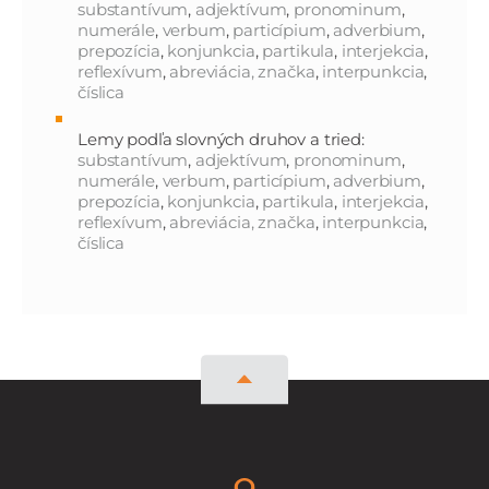
substantívum
,
adjektívum
,
pronominum
,
numerále
,
verbum
,
particípium
,
adverbium
,
prepozícia
,
konjunkcia
,
partikula
,
interjekcia
,
reflexívum
,
abreviácia, značka
,
interpunkcia
,
číslica
Lemy podľa slovných druhov a tried:
substantívum
,
adjektívum
,
pronominum
,
numerále
,
verbum
,
particípium
,
adverbium
,
prepozícia
,
konjunkcia
,
partikula
,
interjekcia
,
reflexívum
,
abreviácia, značka
,
interpunkcia
,
číslica