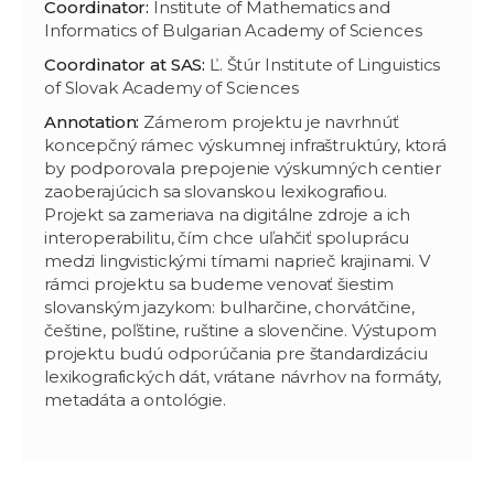
Coordinator:
Institute of Mathematics and
Informatics of Bulgarian Academy of Sciences
Coordinator at SAS:
Ľ. Štúr Institute of Linguistics
of Slovak Academy of Sciences
Annotation:
Zámerom projektu je navrhnúť
koncepčný rámec výskumnej infraštruktúry, ktorá
by podporovala prepojenie výskumných centier
zaoberajúcich sa slovanskou lexikografiou.
Projekt sa zameriava na digitálne zdroje a ich
interoperabilitu, čím chce uľahčiť spoluprácu
medzi lingvistickými tímami naprieč krajinami. V
rámci projektu sa budeme venovať šiestim
slovanským jazykom: bulharčine, chorvátčine,
češtine, poľštine, ruštine a slovenčine. Výstupom
projektu budú odporúčania pre štandardizáciu
lexikografických dát, vrátane návrhov na formáty,
metadáta a ontológie.