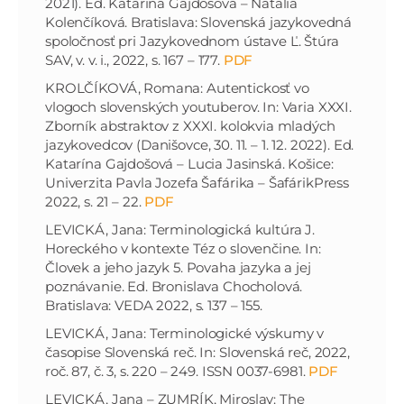
2021). Ed. Katarína Gajdošová – Natália
Kolenčíková. Bratislava: Slovenská jazykovedná
spoločnosť pri Jazykovednom ústave Ľ. Štúra
SAV, v. v. i., 2022, s. 167 – 177.
PDF
KROLČÍKOVÁ, Romana: Autentickosť vo
vlogoch slovenských youtuberov. In: Varia XXXI.
Zborník abstraktov z XXXI. kolokvia mladých
jazykovedcov (Danišovce, 30. 11. – 1. 12. 2022). Ed.
Katarína Gajdošová – Lucia Jasinská. Košice:
Univerzita Pavla Jozefa Šafárika – ŠafárikPress
2022, s. 21 – 22.
PDF
LEVICKÁ, Jana: Terminologická kultúra J.
Horeckého v kontexte Téz o slovenčine. In:
Človek a jeho jazyk 5. Povaha jazyka a jej
poznávanie. Ed. Bronislava Chocholová.
Bratislava: VEDA 2022, s. 137 – 155.
LEVICKÁ, Jana: Terminologické výskumy v
časopise Slovenská reč. In: Slovenská reč, 2022,
roč. 87, č. 3, s. 220 – 249. ISSN 0037-6981.
PDF
LEVICKÁ, Jana – ZUMRÍK, Miroslav: The