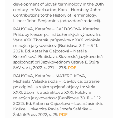
development of Slovak terminology in the 20th
century. In: Warburton, Kara – Humbley, John:
Contributions to the History of Terminology.
Illinois: John Benjamins. (odovzdané redakcii).
RAUSOVÁ, Katarína – GAJDOŠOVÁ, Katarína:
Prístupy k excerpcii náboženských výrazov. In:
Varia XXX. Zborník príspevkov z XXX. kolokvia
mladých jazykovedcov (Bratislava, 3. 11. – 5. 11.
2021). Ed. Katarína Gajdošová – Natália
Kolenčíková. Bratislava: Slovenská jazykovedná
spoločnosť pri Jazykovednom ústave Ľ. Štúra
SAV, v. v. i., 2022, s. 271 – 278.
PDF
RAUSOVÁ, Katarína – MAJERČÍKOVÁ,
Michaela: Valaská škola H. Gavloviča: pátranie
po origináli a s tým spojené objavy. In: Varia
XXXI. Zborník abstraktov z XXXI. kolokvia
mladých jazykovedcov (Danišovce, 30. 11. – 1. 12.
2022). Ed. Katarína Gajdošová – Lucia Jasinská.
Košice: Univerzita Pavla Jozefa Šafárika –
ŠafárikPress 2022, s. 29.
PDF