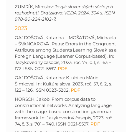
ZUMRÍK, Miroslav:
Jazyk slovenských súdnych
rozhodnutí. Bratislava: VEDA 2024. 304 s. ISBN
978-80-224-2102-7
.
2023
GAJDOŠOVÁ, Katarína – MOŠAŤOVÁ, Michaela
– ŠVANCAROVÁ, Petra: Errors in the Congruent
Attribute among Students Learning Slovak as a
Foreign Language (Learner Corpus-based). In:
Jazykovedný časopis, 2023, roč. 74, č. 1, s. 163 –
172. ISSN 0021-5597.
PDF
GAJDOŠOVÁ, Katarína: K jubileu Márie
Šimkovej. In: Kultúra slova, 2023, roč. 57, č. 2, s.
122 – 126. ISSN 0023-5202.
PDF
HORSCH, Jakob: From corpus data to
constructional networks: Analyzing language
with the usage-based construction grammar
framework. In: Jazykovedný časopis, 2023, roč.
74, č. 3, s. 701 – 740. ISSN 0021-5597.
PDF