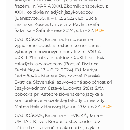
frazém. In: VARIA XXXI. Zborník príspevkov z
XXXI. kolokvia mladých jazykovedcov
(Danišovce, 30. 11. – 1. 12. 2022). Ed. Lucia
Jasinská. Košice: Univerzita Pavla Jozefa
Šafárika – ŠafárikPress 2024, s. 15 – 22.
PDF
GAJDOŠOVÁ, Katarína: Emocionálne
vyjadrenie radosti v textoch komentárov z
vybraných novinových portálov. In: VARIA
XXXIII. Zborník abstraktov z XXXIII. kolokvia
mladých jazykovedcov (Banská Bystrica –
Šachtičky, 4. 12. – 6. 12. 2024). Ed. Mariya
Jadroňová – Marieta Pastorková. Banská
Bystrica: Slovenská jazykovedná spoločnosť pri
Jazykovednom ústave Ľudovíta Štúra SAV,
pobočka pri Katedre slovenského jazyka a
komunikácie Filozofickej fakulty Univerzity
Mateja Bela v Banskej Bystrici 2024, s. 24.
PDF
GAJDOŠOVÁ, Katarína – LEVICKÁ, Jana –
UHLIARIK, Ivor: Korpus textov študentov
učiacich sa slovenčinu ako cudzí jazyk. In: