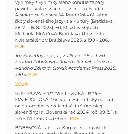
Výnimky z výnimky alebo kohútie zápasy
pávieho kráľa s vtačími rivalmi. In: Studia
Academica Slovaca 54. Prednášky 61. letnej
školy slovenského jazyka a kultúry (Bratislava,
28. 7. – 15. 8. 2025). Ed. Miloslav Vojtech –
Michaela Mošaťová. Bratislava: Univerzita
Komenského v Bratislave 2025, s. 190 – 208.
PDF
Jazykovedný časopis, 2025, roč. 76, č. 1. Ed.
Kristína Bobeková – Jakob Heinrich Horsch –
Adriána Žáková. Slovak Academic Press 2025.
390 s.
PDF
2024
BOBEKOVÁ, Kristína – LEVICKÁ, Jana –
MAJERČÍKOVÁ, Michaela: Ad: Kritický náhľad
na automatický prekladač do štúrovskej
slovenčiny. In: Slovenská reč, 2024, roč. 89, č. 1, s.
164 – 171. ISSN 0037-6981.
PDF
BOBEKOVÁ, Kristína: Korpusovolingvistická
analýza opozitných dvojíc „čierno-bielych“