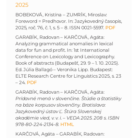
2025
BOBEKOVÁ, Kristína – ZUMRÍK, Miroslav:
Foreword = Predhovor. In: Jazykovedný časopis,
2025, roč. 76, č. 1, s. 5 – 8. ISSN 0021-5597.
PDF
GARABÍK, Radovan – KARČOVÁ, Agáta:
Analyzing grammatical anomalies in lexical
data for fun and profit. In: 1st International
Conference on Lexicology and Lexicography.
Book of abstracts (Budapešť, 29. 9 – 1. 10. 2025).
Ed. Júlia Ballagó – Veronika Lipp. Budapest:
ELTE Research Centre for Linguistics 2025, s. 23
– 24.
PDF
GARABÍK, Radovan – KARČOVÁ, Agáta:
Prídavné mená v slovenčine. Štúdie a štatistiky
na báze korpusov slovenčiny. Bratislava:
Jazykovedný ústav Ľ. Štúra Slovenskej
akadémie vied, v. v. i. – VEDA 2025. 208 s. ISBN
978-80-224-2134-8.
HTML
KARČOVÁ, Agáta – GARABÍK, Radovan: