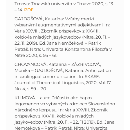
Trnava: Trnavská univerzita v Trnave 2020, s. 13
– 14.
PDF
GAJDOŠOVÁ, Katarína: Vzťahy medzi
vybranými augmentatívnymi adjektívami. In:
Varia XXVIII. Zborník príspevkov z XXVIII.
kolokvia mladých jazykovedcov (Nitra, 20. 11. –
22. 11. 2019). Ed. Jana Nemčeková – Patrik
Petráš. Nitra: Univerzita Konštantína Filozofa v
Nitre 2020, s. 56 – 61.
CHOVANCOVÁ, Katarína – ZÁZRIVCOVÁ,
Monika – GAJDOŠOVÁ, Katarína: Anticipation
in exolingual communication. In: SKASE.
Journal of Theoretical Linguistics, 2020, Vol. 17,
No. 4, s. 59 – 70.
KLIMOVÁ, Laura: Príčastia ako hapax
legomenon vo vybraných zdrojoch Slovenského
národného korpusu. In: Varia XXVIII. Zborník
príspevkov z XXVIII. kolokvia mladých
jazykovedcov (Nitra, 20. 11. – 22. 11 2019). Ed. Jana
Nemčeková – Patrik Petráš. Nitra: Univerzita