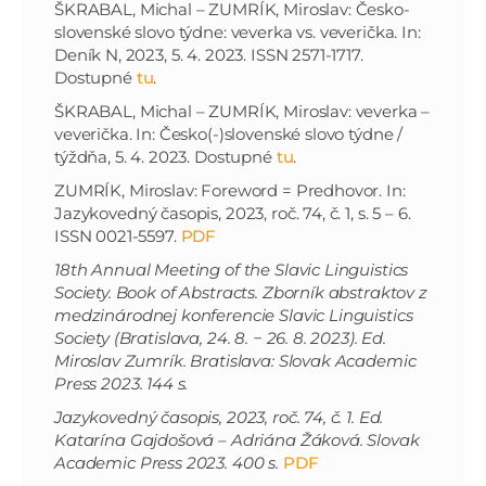
ŠKRABAL, Michal – ZUMRÍK, Miroslav: Česko-
slovenské slovo týdne: veverka vs. veverička. In:
Deník N, 2023, 5. 4. 2023. ISSN 2571-1717.
Dostupné
tu
.
ŠKRABAL, Michal – ZUMRÍK, Miroslav: veverka –
veverička. In: Česko(-)slovenské slovo týdne /
týždňa, 5. 4. 2023. Dostupné
tu
.
ZUMRÍK, Miroslav: Foreword = Predhovor. In:
Jazykovedný časopis, 2023, roč. 74, č. 1, s. 5 – 6.
ISSN 0021-5597.
PDF
18th Annual Meeting of the Slavic Linguistics
Society. Book of Abstracts. Zborník abstraktov z
medzinárodnej konferencie Slavic Linguistics
Society (Bratislava, 24. 8. − 26. 8. 2023). Ed.
Miroslav Zumrík. Bratislava: Slovak Academic
Press 2023. 144 s.
Jazykovedný časopis, 2023, roč. 74, č. 1. Ed.
Katarína Gajdošová – Adriána Žáková. Slovak
Academic Press 2023. 400 s.
PDF