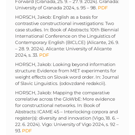
Forward (Granada, 25. 9. – 27. 9. 2024). Granada:
University of Granada 2024, s. 95 – 98.
PDF
HORSCH, Jakob: English as a basis for
contrastive constructional investigations: Two
case studies. In: Book of Abstracts: 10th Biennial
International Conference on the Linguistics of
Contemporary English (BICLCE) (Alicante, 26. 9.
– 28. 9. 2024). Alicante: University of Alicante
2024, s. 33.
PDF
HORSCH, Jakob: Looking beyond information
structure: Evidence from MET experiments for
weight effects on Slovak word order. In: Journal
of Slavic Linguistics. (odovzdané redakcii).
HORSCH, Jakob: Mapping the comparative
correlative across the GloWbE: More evidence
for constructional networks. In: Book of
Abstracts: ICAME 45 – Interlocking corpora and
register(s): diversity and innovation (Vigo, 18. 6. –
22. 6. 2024). Vigo: University of Vigo 2024, s. 92 –
93.
PDF