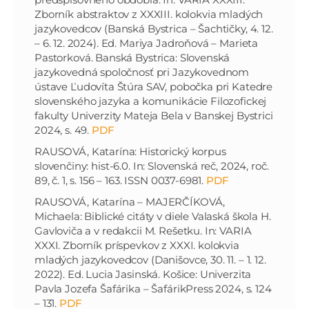
Zborník abstraktov z XXXIII. kolokvia mladých
jazykovedcov (Banská Bystrica – Šachtičky, 4. 12.
– 6. 12. 2024). Ed. Mariya Jadroňová – Marieta
Pastorková. Banská Bystrica: Slovenská
jazykovedná spoločnosť pri Jazykovednom
ústave Ľudovíta Štúra SAV, pobočka pri Katedre
slovenského jazyka a komunikácie Filozofickej
fakulty Univerzity Mateja Bela v Banskej Bystrici
2024, s. 49.
PDF
RAUSOVÁ, Katarína: Historický korpus
slovenčiny: hist-6.0. In: Slovenská reč, 2024, roč.
89, č. 1, s. 156 – 163. ISSN 0037-6981.
PDF
RAUSOVÁ, Katarína – MAJERČÍKOVÁ,
Michaela: Biblické citáty v diele Valaská škola H.
Gavloviča a v redakcii M. Rešetku. In: VARIA
XXXI. Zborník príspevkov z XXXI. kolokvia
mladých jazykovedcov (Danišovce, 30. 11. – 1. 12.
2022). Ed. Lucia Jasinská. Košice: Univerzita
Pavla Jozefa Šafárika – ŠafárikPress 2024, s. 124
– 131.
PDF