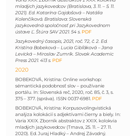
mladých jazykovedcov (Bratislava, 3. 11. – 5. 11.
2021). Ed. Katarína Gajdošová – Natália
Kolenčíková. Bratislava: Slovenská
jazykovedná spoločnosť pri Jazykovednom
ústave Ľ. Štúra SAV 2021. 54 s.
PDF
Jazykovedný časopis, 2021, roč. 72, č. 2. Ed.
Kristína Bobeková – Lucia Gibľáková – Jana
Levická – Miroslav Zumrík. Slovak Academic
Press 2021. 413 s.
PDF
2020
BOBEKOVÁ, Kristína: Online workshop:
sémantická podobnosť slov – používanie
portálu. In: Slovenská reč, 2020, roč. 85, č. 3, s.
375 – 377. (správa). ISSN 0037-6981.
PDF
BOBEKOVÁ, Kristína: Korpusovolingvistická
analýza kolokácií s adjektívami čierny a biely. In:
Varia XXIX. Zborník abstraktov z XXIX. kolokvia
mladých jazykovedcov (Trnava, 25. 11. – 27. 11.
2020). Ed. Juraj Hladký – Andrej Závodný.