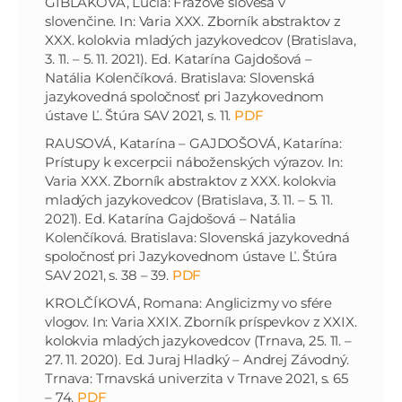
GIBĽÁKOVÁ, Lucia: Frázové slovesá v
slovenčine. In: Varia XXX. Zborník abstraktov z
XXX. kolokvia mladých jazykovedcov (Bratislava,
3. 11. – 5. 11. 2021). Ed. Katarína Gajdošová –
Natália Kolenčíková. Bratislava: Slovenská
jazykovedná spoločnosť pri Jazykovednom
ústave Ľ. Štúra SAV 2021, s. 11.
PDF
RAUSOVÁ, Katarína – GAJDOŠOVÁ, Katarína:
Prístupy k excerpcii náboženských výrazov. In:
Varia XXX. Zborník abstraktov z XXX. kolokvia
mladých jazykovedcov (Bratislava, 3. 11. – 5. 11.
2021). Ed. Katarína Gajdošová – Natália
Kolenčíková. Bratislava: Slovenská jazykovedná
spoločnosť pri Jazykovednom ústave Ľ. Štúra
SAV 2021, s. 38 – 39.
PDF
KROLČÍKOVÁ, Romana: Anglicizmy vo sfére
vlogov. In: Varia XXIX. Zborník príspevkov z XXIX.
kolokvia mladých jazykovedcov (Trnava, 25. 11. –
27. 11. 2020). Ed. Juraj Hladký – Andrej Závodný.
Trnava: Trnavská univerzita v Trnave 2021, s. 65
– 74.
PDF