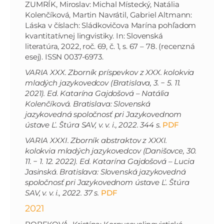
ZUMRÍK, Miroslav: Michal Místecký, Natália
Kolenčíková, Martin Navrátil, Gabriel Altmann:
Láska v číslach: Sládkovičova Marína pohľadom
kvantitatívnej lingvistiky. In: Slovenská
literatúra, 2022, roč. 69, č. 1, s. 67 – 78. (recenzná
esej). ISSN 0037-6973.
VARIA XXX. Zborník príspevkov z XXX. kolokvia
mladých jazykovedcov (Bratislava, 3. − 5. 11.
2021). Ed. Katarína Gajdošová – Natália
Kolenčíková. Bratislava: Slovenská
jazykovedná spoločnosť pri Jazykovednom
ústave Ľ. Štúra SAV, v. v. i., 2022. 344 s.
PDF
VARIA XXXI. Zborník abstraktov z XXXI.
kolokvia mladých jazykovedcov (Danišovce, 30.
11. − 1. 12. 2022). Ed. Katarína Gajdošová – Lucia
Jasinská. Bratislava: Slovenská jazykovedná
spoločnosť pri Jazykovednom ústave Ľ. Štúra
SAV, v. v. i., 2022. 37 s.
PDF
2021