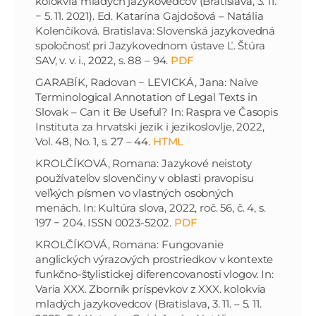
kolokvia mladých jazykovedcov (Bratislava, 3. 11.
− 5. 11. 2021). Ed. Katarína Gajdošová – Natália
Kolenčíková. Bratislava: Slovenská jazykovedná
spoločnosť pri Jazykovednom ústave Ľ. Štúra
SAV, v. v. i., 2022, s. 88 – 94.
PDF
GARABÍK, Radovan − LEVICKÁ, Jana: Naïve
Terminological Annotation of Legal Texts in
Slovak – Can it Be Useful? In: Raspra ve Časopis
Instituta za hrvatski jezik i jezikoslovlje, 2022,
Vol. 48, No. 1, s. 27 – 44.
HTML
KROLČÍKOVÁ, Romana: Jazykové neistoty
používateľov slovenčiny v oblasti pravopisu
veľkých písmen vo vlastných osobných
menách. In: Kultúra slova, 2022, roč. 56, č. 4, s.
197 − 204. ISSN 0023-5202.
PDF
KROLČÍKOVÁ, Romana: Fungovanie
anglických výrazových prostriedkov v kontexte
funkčno-štylistickej diferencovanosti vlogov. In:
Varia XXX. Zborník príspevkov z XXX. kolokvia
mladých jazykovedcov (Bratislava, 3. 11. – 5. 11.