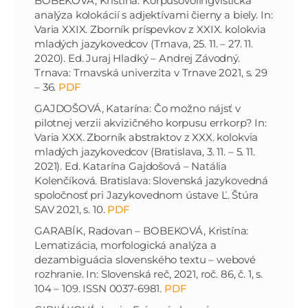
BOBEKOVÁ, Kristína: Korpusovolingvistická
analýza kolokácií s adjektívami čierny a biely. In:
Varia XXIX. Zborník príspevkov z XXIX. kolokvia
mladých jazykovedcov (Trnava, 25. 11. – 27. 11.
2020). Ed. Juraj Hladký – Andrej Závodný.
Trnava: Trnavská univerzita v Trnave 2021, s. 29
– 36.
PDF
GAJDOŠOVÁ, Katarína: Čo možno nájsť v
pilotnej verzii akvizičného korpusu errkorp? In:
Varia XXX. Zborník abstraktov z XXX. kolokvia
mladých jazykovedcov (Bratislava, 3. 11. – 5. 11.
2021). Ed. Katarína Gajdošová – Natália
Kolenčíková. Bratislava: Slovenská jazykovedná
spoločnosť pri Jazykovednom ústave Ľ. Štúra
SAV 2021, s. 10.
PDF
GARABÍK, Radovan – BOBEKOVÁ, Kristína:
Lematizácia, morfologická analýza a
dezambiguácia slovenského textu – webové
rozhranie. In: Slovenská reč, 2021, roč. 86, č. 1, s.
104 – 109. ISSN 0037-6981.
PDF