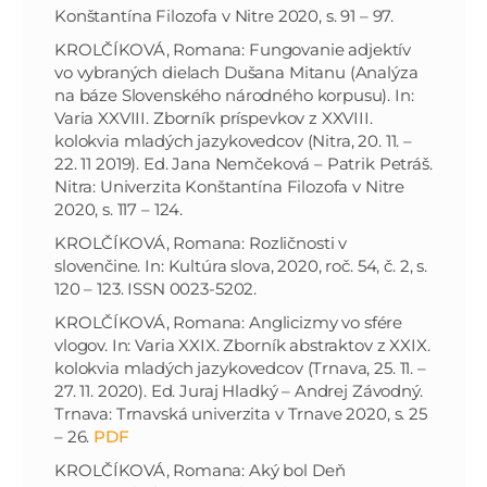
Konštantína Filozofa v Nitre 2020, s. 91 – 97.
KROLČÍKOVÁ, Romana: Fungovanie adjektív
vo vybraných dielach Dušana Mitanu (Analýza
na báze Slovenského národného korpusu). In:
Varia XXVIII. Zborník príspevkov z XXVIII.
kolokvia mladých jazykovedcov (Nitra, 20. 11. –
22. 11 2019). Ed. Jana Nemčeková – Patrik Petráš.
Nitra: Univerzita Konštantína Filozofa v Nitre
2020, s. 117 – 124.
KROLČÍKOVÁ, Romana: Rozličnosti v
slovenčine. In: Kultúra slova, 2020, roč. 54, č. 2, s.
120 – 123. ISSN 0023-5202.
KROLČÍKOVÁ, Romana: Anglicizmy vo sfére
vlogov. In: Varia XXIX. Zborník abstraktov z XXIX.
kolokvia mladých jazykovedcov (Trnava, 25. 11. –
27. 11. 2020). Ed. Juraj Hladký – Andrej Závodný.
Trnava: Trnavská univerzita v Trnave 2020, s. 25
– 26.
PDF
KROLČÍKOVÁ, Romana: Aký bol Deň