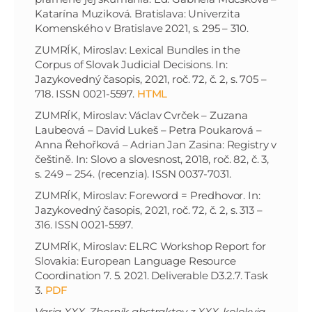
Katarína Muziková. Bratislava: Univerzita
Komenského v Bratislave 2021, s. 295 – 310.
ZUMRÍK, Miroslav: Lexical Bundles in the
Corpus of Slovak Judicial Decisions. In:
Jazykovedný časopis, 2021, roč. 72, č. 2, s. 705 –
718. ISSN 0021-5597.
HTML
ZUMRÍK, Miroslav: Václav Cvrček – Zuzana
Laubeová – David Lukeš – Petra Poukarová –
Anna Řehořková – Adrian Jan Zasina: Registry v
češtině. In: Slovo a slovesnost, 2018, roč. 82, č. 3,
s. 249 – 254. (recenzia). ISSN 0037-7031.
ZUMRÍK, Miroslav: Foreword = Predhovor. In:
Jazykovedný časopis, 2021, roč. 72, č. 2, s. 313 –
316. ISSN 0021-5597.
ZUMRÍK, Miroslav: ELRC Workshop Report for
Slovakia: European Language Resource
Coordination 7. 5. 2021. Deliverable D3.2.7. Task
3.
PDF
Varia XXX. Zborník abstraktov z XXX. kolokvia