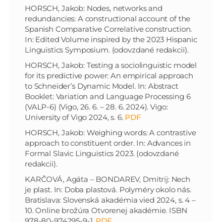
HORSCH, Jakob: Nodes, networks and
redundancies: A constructional account of the
Spanish Comparative Correlative construction.
In: Edited Volume inspired by the 2023 Hispanic
Linguistics Symposium. (odovzdané redakcii).
HORSCH, Jakob: Testing a sociolinguistic model
for its predictive power: An empirical approach
to Schneider’s Dynamic Model. In: Abstract
Booklet: Variation and Language Processing 6
(VALP-6) (Vigo, 26. 6. – 28. 6. 2024). Vigo:
University of Vigo 2024, s. 6.
PDF
HORSCH, Jakob: Weighing words: A contrastive
approach to constituent order. In: Advances in
Formal Slavic Linguistics 2023. (odovzdané
redakcii).
KARČOVÁ, Agáta – BONDAREV, Dmitrij: Nech
je plast. In: Doba plastová. Polyméry okolo nás.
Bratislava: Slovenská akadémia vied 2024, s. 4 –
10. Online brožúra Otvorenej akadémie. ISBN
978-80-974295-9-1.
PDF