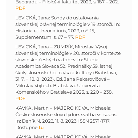
Beogradu – Filološki fakultet 2023, s. 187 – 202.
PDF
LEVICKÁ, Jana: Sondy do ustaľovania
slovenskej právnej terminológie v 19. storočí. In:
Historia et theoria iuris, 2023, roč. 15,
Supplementum, s. 67 – 77.
PDF
LEVICKÁ, Jana – ZUMRÍK, Miroslav: Vývoj
slovenskej terminológie v 20. storočí v kontexte
slovensko-českých vzťahov. In: Studia
Academica Slovaca 52. Prednášky 59. letnej
školy slovenského jazyka a kultúry (Bratislava,
31. 7. − 18. 8. 2023). Ed. Jana Pekarovičová –
Miloslav Vojtech. Bratislava: Univerzita
Komenského v Bratislave 2023, s. 220 – 238.
PDF
KAVKA, Martin – MAJERČÍKOVÁ, Michaela:
Česko-slovenské slovo týdne: svatba vs. sobáš.
In: Deník N, 2023, 11. 8. 2023. ISSN 2571-1717.
Dostupné
tu
.
KAVKA, Martin – MAJERČÍKOVÁ, Michaela: