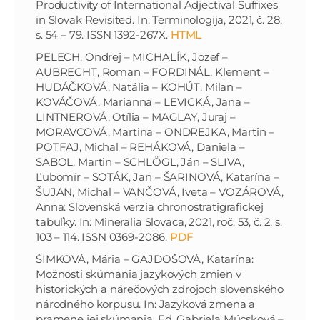
Productivity of International Adjectival Suffixes
in Slovak Revisited. In: Terminologija, 2021, č. 28,
s. 54 – 79. ISSN 1392-267X.
HTML
PELECH, Ondrej – MICHALÍK, Jozef –
AUBRECHT, Roman – FORDINÁL, Klement –
HUDÁČKOVÁ, Natália – KOHÚT, Milan –
KOVÁČOVÁ, Marianna – LEVICKÁ, Jana –
LINTNEROVÁ, Otília – MAGLAY, Juraj –
MORAVCOVÁ, Martina – ONDREJKA, Martin –
POTFAJ, Michal – REHÁKOVÁ, Daniela –
SABOL, Martin – SCHLÖGL, Ján – SLIVA,
Ľubomír – SOTÁK, Jan – ŠARINOVÁ, Katarína –
ŠUJAN, Michal – VANČOVÁ, Iveta – VOZÁROVÁ,
Anna: Slovenská verzia chronostratigrafickej
tabuľky. In: Mineralia Slovaca, 2021, roč. 53, č. 2, s.
103 – 114. ISSN 0369-2086.
PDF
ŠIMKOVÁ, Mária – GAJDOŠOVÁ, Katarína:
Možnosti skúmania jazykových zmien v
historických a nárečových zdrojoch slovenského
národného korpusu. In: Jazyková zmena a
pramene jej skúmania. Ed. Gabriela Múcsková –