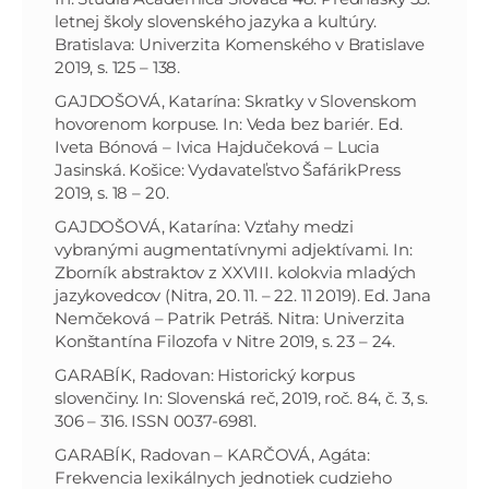
letnej školy slovenského jazyka a kultúry.
Bratislava: Univerzita Komenského v Bratislave
2019, s. 125 – 138.
GAJDOŠOVÁ, Katarína: Skratky v Slovenskom
hovorenom korpuse. In: Veda bez bariér. Ed.
Iveta Bónová – Ivica Hajdučeková – Lucia
Jasinská. Košice: Vydavateľstvo ŠafárikPress
2019, s. 18 – 20.
GAJDOŠOVÁ, Katarína: Vzťahy medzi
vybranými augmentatívnymi adjektívami. In:
Zborník abstraktov z XXVIII. kolokvia mladých
jazykovedcov (Nitra, 20. 11. – 22. 11 2019). Ed. Jana
Nemčeková – Patrik Petráš. Nitra: Univerzita
Konštantína Filozofa v Nitre 2019, s. 23 – 24.
GARABÍK, Radovan: Historický korpus
slovenčiny. In: Slovenská reč, 2019, roč. 84, č. 3, s.
306 – 316. ISSN 0037-6981.
GARABÍK, Radovan – KARČOVÁ, Agáta:
Frekvencia lexikálnych jednotiek cudzieho