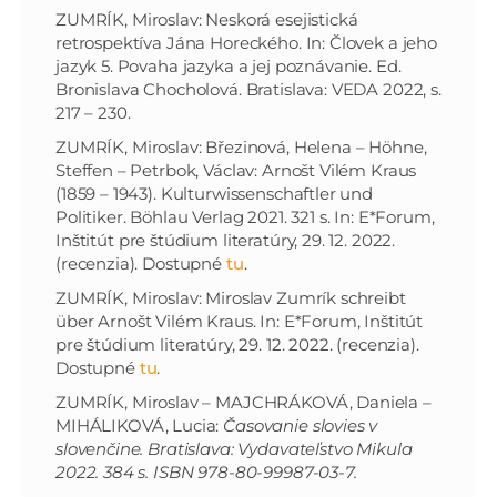
ZUMRÍK, Miroslav: Neskorá esejistická
retrospektíva Jána Horeckého. In: Človek a jeho
jazyk 5. Povaha jazyka a jej poznávanie. Ed.
Bronislava Chocholová. Bratislava: VEDA 2022, s.
217 – 230.
ZUMRÍK, Miroslav: Březinová, Helena – Höhne,
Steffen – Petrbok, Václav: Arnošt Vilém Kraus
(1859 – 1943). Kulturwissenschaftler und
Politiker. Böhlau Verlag 2021. 321 s. In: E*Forum,
Inštitút pre štúdium literatúry, 29. 12. 2022.
(recenzia). Dostupné
tu
.
ZUMRÍK, Miroslav: Miroslav Zumrík schreibt
über Arnošt Vilém Kraus. In: E*Forum, Inštitút
pre štúdium literatúry, 29. 12. 2022. (recenzia).
Dostupné
tu
.
ZUMRÍK, Miroslav – MAJCHRÁKOVÁ, Daniela –
MIHÁLIKOVÁ, Lucia:
Časovanie slovies v
slovenčine. Bratislava: Vydavateľstvo Mikula
2022. 384 s. ISBN 978-80-99987-03-7.