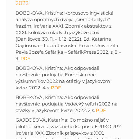
2022
BOBEKOVÁ, Kristína: Korpusovolingvistická
analýza opozitných dvojíc „čierno-bielych“
frazém. In: Varia XXXI. Zborník abstraktov z
XXXI. kolokvia mladých jazykovedcov
(Danišovce, 30. 11. – 1. 12. 2022). Ed. Katarína
Gajdošová – Lucia Jasinská. Košice: Univerzita
Pavla Jozefa Šafárika – ŠafárikPress 2022, s. 8 –
9.
PDF
BOBEKOVÁ, Kristína: Ako odpovedali
návštevníci podujatia Európska noc
výskumníkov 2022 na otázky v jazykovom
kvíze. 2022. 4 s.
PDF
BOBEKOVÁ, Kristína: Ako odpovedali
návštevníci podujatia Vedecký veľtrh 2022 na
otázky v jazykovom kvíze. 2022. 2 s.
PDF
GAJDOŠOVÁ, Katarína: Čo možno nájsť v
pilotnej verzii akvizičného korpusu ERRKORP?
In: Varia XXX. Zborník príspevkov z XXX.