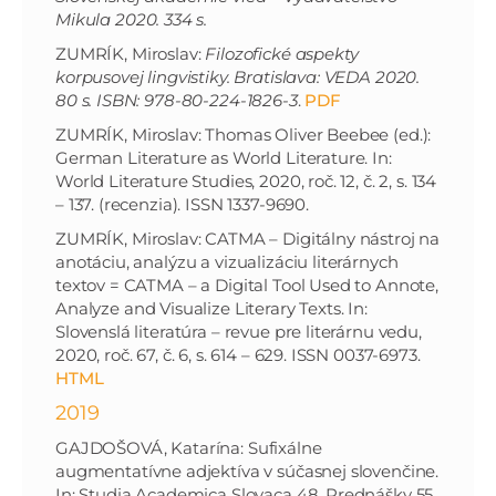
Mikula 2020. 334 s.
ZUMRÍK, Miroslav:
Filozofické aspekty
korpusovej lingvistiky. Bratislava: VEDA 2020.
80 s. ISBN: 978-80-224-1826-3
.
PDF
ZUMRÍK, Miroslav: Thomas Oliver Beebee (ed.):
German Literature as World Literature. In:
World Literature Studies, 2020, roč. 12, č. 2, s. 134
– 137. (recenzia). ISSN 1337-9690.
ZUMRÍK, Miroslav: CATMA – Digitálny nástroj na
anotáciu, analýzu a vizualizáciu literárnych
textov = CATMA – a Digital Tool Used to Annote,
Analyze and Visualize Literary Texts. In:
Slovenslá literatúra – revue pre literárnu vedu,
2020, roč. 67, č. 6, s. 614 – 629. ISSN 0037-6973.
HTML
2019
GAJDOŠOVÁ, Katarína: Sufixálne
augmentatívne adjektíva v súčasnej slovenčine.
In: Studia Academica Slovaca 48. Prednášky 55.