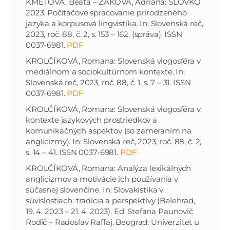
KMEŤOVÁ, Beáta – ŽÁKOVÁ, Adriána: SLOVKO
2023. Počítačové spracovanie prirodzeného
jazyka a korpusová lingvistika. In: Slovenská reč,
2023, roč. 88, č. 2, s. 153 – 162. (správa). ISSN
0037-6981.
PDF
KROLČÍKOVÁ, Romana: Slovenská vlogosféra v
mediálnom a sociokultúrnom kontexte. In:
Slovenská reč, 2023, roč. 88, č. 1, s. 7 – 31. ISSN
0037-6981.
PDF
KROLČÍKOVÁ, Romana: Slovenská vlogosféra v
kontexte jazykových prostriedkov a
komunikačných aspektov (so zameraním na
anglicizmy). In: Slovenská reč, 2023, roč. 88, č. 2,
s. 14 – 41. ISSN 0037-6981.
PDF
KROLČÍKOVÁ, Romana: Analýza lexikálnych
anglicizmov a motivácie ich používania v
súčasnej slovenčine. In: Slovakistika v
súvislostiach: tradícia a perspektívy (Belehrad,
19. 4. 2023 – 21. 4. 2023). Ed. Stefana Paunovič
Rodič – Radoslav Raffaj. Beograd: Univerzitet u