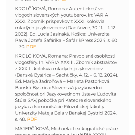
KROLČÍKOVÁ, Romana: Autentickosť vo
vlogoch slovenských youtuberov. In: VARIA
XXXI. Zborník príspevkov z XXXI. kolokvia
mladých jazykovedcov (Danišovce, 30. 11. – 1. 12.
2022). Ed. Lucia Jasinská. Košice: Univerzita
Pavla Jozefa Šafárika – ŠafárikPress 2024, s. 60
– 70.
PDF
KROLČÍKOVÁ, Romana: Pravopisné osobitosti
vlogosféry. In: VARIA XXXIII. Zborník abstraktov
z XXXIII. kolokvia mladých jazykovedcov
(Banská Bystrica – Šachtičky, 4. 12. – 6. 12. 2024).
Ed. Mariya Jadroňová – Marieta Pastorková.
Banská Bystrica: Slovenská jazykovedná
spoločnosť pri Jazykovednom ústave Ľudovíta
Štúra SAV, pobočka pri Katedre slovenského
jazyka a komunikácie Filozofickej fakulty
Univerzity Mateja Bela v Banskej Bystrici 2024,
s. 48.
PDF
MAJERČÍKOVÁ, Michaela: Lexikografické práce
predspisovného obdobia. In: VARIA XXXIII.