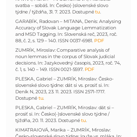
svatba – sobáš. In: Česko(-)slovenské slovo
týdne / týždňa, 31. 7. 2023. Dostupné
tu
.
GARABÍK, Radovan – MITANA, Denis: Analysing
Accuracy of Slovak Language Lemmatization
and MSD Tagging. In: Slovenská reč, 2023, roč.
88, č. 2, s. 129 – 140. ISSN 0037-6981.
PDF
ZUMRÍK, Miroslav: Comparative analysis of
noun lemmas in the corpus of Slovak judicial
decisions. In: Jazykovedný časopis, 2023, roč. 74,
č. 1, s. 140 – 149. ISSN 0021-5597.
PDF
PLESKA, Gabriel – ZUMRÍK, Miroslav: Česko-
slovenské slovo týdne: dát si vs. prosiť si. In:
Deník N, 2023, 23. 11. 2023. ISSN 2571-1717.
Dostupné
tu
.
PLESKA, Gabriel – ZUMRÍK, Miroslav: dát si –
prosiť si. In: Česko(-)slovenské slovo týdne /
týždňa, 20. 11. 2023. Dostupné
tu
.
KIMATRAIOVÁ, Marika – ZUMRÍK, Miroslav:
Česko-slovenské slovo týdne: louže vs. mláka. In: