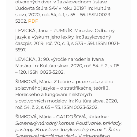
otvorených dverí v Jazykovednom ústave
Ľudovíta Štúra SAV v roku 2019? In: Kultúra
slova, 2020, roč. 54, č. 1, s. 55 – 56. ISSN 0023-
5202.
PDF
LEVICKÁ, Jana – ZUMRÍK, Miroslav: Odborný
jazyk a výskum jeho lexiky. In: Jazykovedný
časopis, 2019, roč. 70, č. 3, s. 573 – 591. ISSN 0021-
5597.
LEVICKÁ, J.: 90. výročie narodenia Ivana
Masára. In: Kultúra slova, 2020, roč. 54, č. 2, s. 115
– 120. ISSN 0023-5202.
ŠIMKOVÁ, Mária: Z teórie a praxe súčasného
spisovného jazyka – o stratifikačnej teórii J.
Horeckého a fungovaní niektorých
slovotvorných modelov. In: Kultúra slova, 2020,
roč. 54, č. 2, s. 65 – 75. ISSN 0023-5202.
ŠIMKOVÁ, Mária – GAJDOŠOVÁ, Katarína:
Slovenský národný korpus. Používanie, príklady,
postupy. Bratislava: Jazykovedný ústav Ľ. Štúra
Slovenskej akadémie vied – Vydavateľstvo