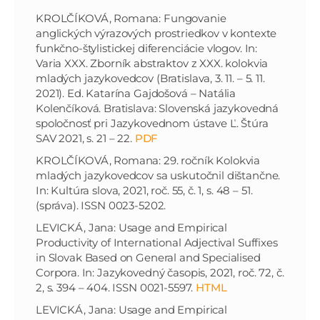
KROLČÍKOVÁ, Romana: Fungovanie
anglických výrazových prostriedkov v kontexte
funkčno-štylistickej diferenciácie vlogov. In:
Varia XXX. Zborník abstraktov z XXX. kolokvia
mladých jazykovedcov (Bratislava, 3. 11. – 5. 11.
2021). Ed. Katarína Gajdošová – Natália
Kolenčíková. Bratislava: Slovenská jazykovedná
spoločnosť pri Jazykovednom ústave Ľ. Štúra
SAV 2021, s. 21 – 22.
PDF
KROLČÍKOVÁ, Romana: 29. ročník Kolokvia
mladých jazykovedcov sa uskutočnil dištančne.
In: Kultúra slova, 2021, roč. 55, č. 1, s. 48 – 51.
(správa). ISSN 0023-5202.
LEVICKÁ, Jana: Usage and Empirical
Productivity of International Adjectival Suffixes
in Slovak Based on General and Specialised
Corpora. In: Jazykovedný časopis, 2021, roč. 72, č.
2, s. 394 – 404. ISSN 0021-5597.
HTML
LEVICKÁ, Jana: Usage and Empirical