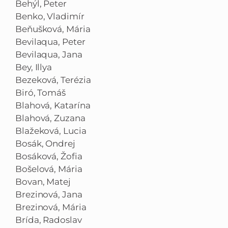
Behýl, Peter
Benko, Vladimír
Beňušková, Mária
Bevilaqua, Peter
Bevilaqua, Jana
Bey, Illya
Bezeková, Terézia
Biró, Tomáš
Blahová, Katarína
Blahová, Zuzana
Blažeková, Lucia
Bosák, Ondrej
Bosáková, Žofia
Bošelová, Mária
Bovan, Matej
Brezinová, Jana
Brezinová, Mária
Brída, Radoslav