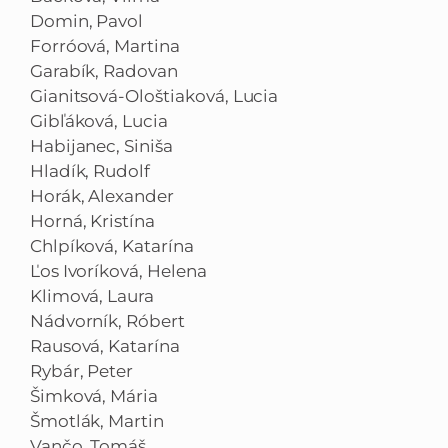
Domin, Pavol
Forróová, Martina
Garabík, Radovan
Gianitsová-Ološtiaková, Lucia
Gibľáková, Lucia
Habijanec, Siniša
Hladík, Rudolf
Horák, Alexander
Horná, Kristína
Chlpíková, Katarína
Ľos Ivoríková, Helena
Klimová, Laura
Nádvorník, Róbert
Rausová, Katarína
Rybár, Peter
Šimková, Mária
Šmotlák, Martin
Vančo, Tomáš