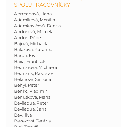
SPOLUPRACOVNÍČKY
Abrmanová, Hana
Adamíková, Monika
Adamkovičová, Denisa
Andoková, Marcela
Andok, Róbert
Bajová, Michaela
Balážová, Katarína
Barczi, Ervín
Baxa, František
Bednárová, Michaela
Bednárik, Rastislav
Belanová, Simona
Behýl, Peter
Benko, Vladimír
Beňušková, Mária
Bevilaqua, Peter
Bevilaqua, Jana
Bey, Illya
Bezeková, Terézia
Biró, Tomáš