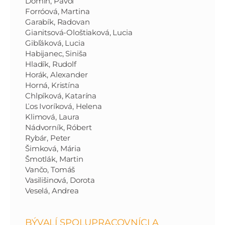
Domin, Pavol
Forróová, Martina
Garabík, Radovan
Gianitsová-Ološtiaková, Lucia
Gibľáková, Lucia
Habijanec, Siniša
Hladík, Rudolf
Horák, Alexander
Horná, Kristína
Chlpíková, Katarína
Ľos Ivoríková, Helena
Klimová, Laura
Nádvorník, Róbert
Rybár, Peter
Šimková, Mária
Šmotlák, Martin
Vančo, Tomáš
Vasilišinová, Dorota
Veselá, Andrea
BÝVALÍ SPOLUPRACOVNÍCI A