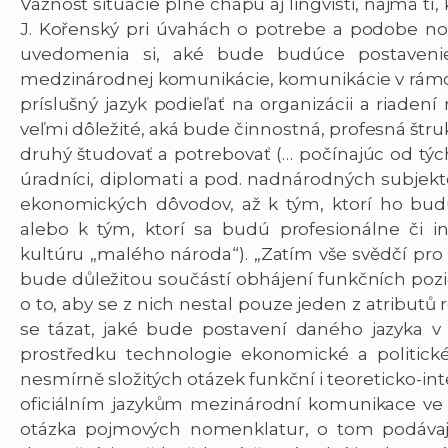
Vážnosť situácie plne chápu aj lingvisti, najmä tí, 
J. Kořenský pri úvahách o potrebe a podobe no
uvedomenia si, aké bude budúce postavenie 
medzinárodnej komunikácie, komunikácie v rámc
príslušný jazyk podieľať na organizácii a riade
veľmi dôležité, aká bude činnostná, profesná štruk
druhý študovať a potrebovať (… počínajúc od týc
úradníci, diplomati a pod. nadnárodných subjekto
ekonomických dôvodov, až k tým, ktorí ho budú
alebo k tým, ktorí sa budú profesionálne či i
kultúru „malého národa“). „Zatím vše svědčí pro 
bude důležitou součástí obhájení funkčních pozic
o to, aby se z nich nestal pouze jeden z atributů 
se tázat, jaké bude postavení daného jazyka v
prostředku technologie ekonomické a politické
nesmírně složitých otázek funkční i teoreticko-in
oficiálním jazykům mezinárodní komunikace ve sf
otázka pojmových nomenklatur, o tom podávají