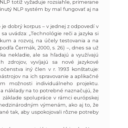
v NLP totiž vyžaduje rozsiahle, primerane
inutý NLP systém by mal fungovať aj na
 je dobrý korpus – v jednej z odpovedí v
a uvádza: „Technológie reči a jazyka si
kum a rozvoj, na účely testovania a na
podľa Čermák, 2000, s. 26) –, dnes sa už
a nekladie, ale sa hľadajú a využívajú
ch zdrojov, vyvíjajú sa nové jazykové
očenstva iný člen v r. 1993 konštatuje:
strojov na ich spravovanie a aplikačné
m možnosti individuálneho projektu.
, a náklady na to potrebné naznačujú, že
 základe spolupráce v rámci európskej
 medzinárodným výmenám, ako aj to, že
né tak, aby uspokojovali rôzne potreby