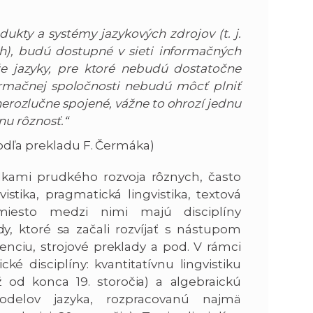
n
e
dukty a systémy jazykových zdrojov (t. j.
h), budú dostupné v sieti informačných
i
x
 že jazyky, pre ktoré nebudú dostatočne
formačnej spoločnosti nebudú môcť plniť
e
t
nerozlučne spojené, vážne to ohrozí jednu
nu rôznosť.“
podľa prekladu F. Čermáka)
edkami prudkého rozvoja rôznych, často
vistika, pragmatická lingvistika, textová
né miesto medzi nimi majú disciplíny
, ktoré sa začali rozvíjať s nástupom
nciu, strojové preklady a pod. V rámci
ké disciplíny: kvantitatívnu lingvistiku
ž od konca 19. storočia) a algebraickú
modelov jazyka, rozpracovanú najmä