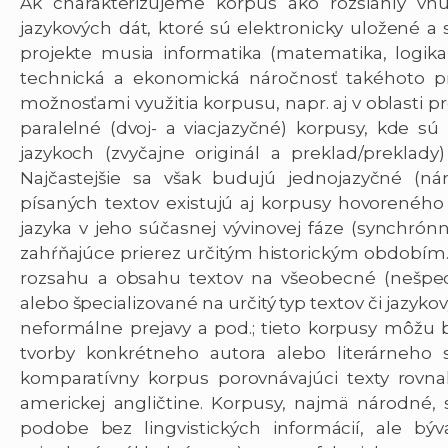
Ak charakterizujeme korpus ako rozsiahly vn
jazykových dát, ktoré sú elektronicky uložené a
projekte musia informatika (matematika, logika)
technická a ekonomická náročnosť takéhoto p
možnosťami využitia korpusu, napr. aj v oblasti 
paralelné (dvoj- a viacjazyčné) korpusy, kde sú
jazykoch (zvyčajne originál a preklad/preklad
Najčastejšie sa však budujú jednojazyčné (n
písaných textov existujú aj korpusy hovorenéh
jazyka v jeho súčasnej vývinovej fáze (synchrón
zahŕňajúce prierez určitým historickým obdobím.
rozsahu a obsahu textov na všeobecné (nešpeci
alebo špecializované na určitý typ textov či jazyk
neformálne prejavy a pod.; tieto korpusy môžu b
tvorby konkrétneho autora alebo literárneho
komparatívny korpus porovnávajúci texty rovna
americkej angličtine. Korpusy, najmä národné, s
podobe bez lingvistických informácií, ale bý