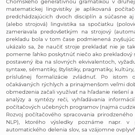
Chomského generatívnou gramatikou v druhej pol
matematickej lingvistiky je aplikovaná počítačo
predchádzajúcich dvoch disciplín a súčasne aj o
(alebo strojová) lingvistika sa spočiatku (polov
zameriavala predovšetkým na strojový (automa
prekladu bola v tom čase podmienená zvyšujúci
ukázalo sa, že naučiť stroje prekladať nie je
pomerne ľahko poskytnúť niečo ako prekladový slov
postavený iba na slovných ekvivalentoch, vyžaduj
syntaxe, sémantiky, štylistiky, pragmatiky, kultúry
príslušnej formalizácie zvládnuť. Po istom 
očakávaných rýchlych a prinajmenšom veľmi dob
obmedzenia začali využívať na hľadanie riešení a 
analýzy a syntézy reči, vyhľadávania informác
počítačových učebných programov (najmä cudzie j
Rozvoj počítačového spracovania prirodzeného 
NLP), ktorého výsledky poznáme napr. v 
automatického delenia slov, sa vzájomne ovplyvň