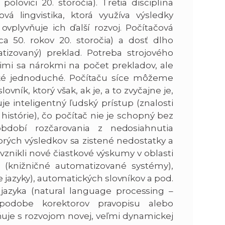
ovici 20. storočia). Tretia disciplína
vá lingvistika, ktorá využíva výsledky
vplyvňuje ich ďalší rozvoj. Počítačová
ica 50. rokov 20. storočia) a dosť dlho
tizovaný) preklad. Potreba strojového
mi sa nárokmi na počet prekladov, ale
 také jednoduché. Počítaču síce môžeme
ník, ktorý však, ak je, a to zvyčajne je,
e inteligentný ľudský prístup (znalosti
, histórie), čo počítač nie je schopný bez
období rozčarovania z nedosiahnutia
rých výsledkov sa zistené nedostatky a
vznikli nové čiastkové výskumy v oblasti
ií (knižničné automatizované systémy),
azyky), automatických slovníkov a pod.
jazyka (natural language processing –
podobe korektorov pravopisu alebo
uje s rozvojom novej, veľmi dynamickej