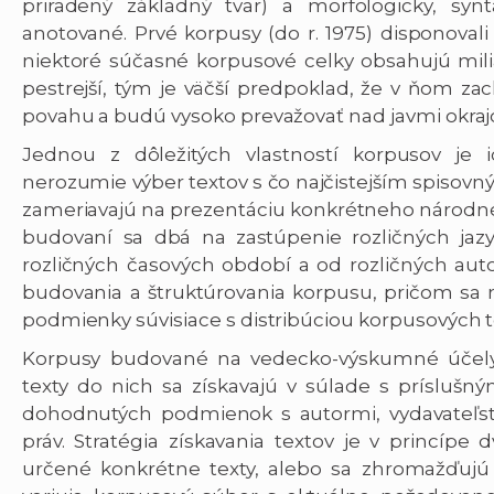
priradený základný tvar) a morfologicky, syntak
anotované. Prvé korpusy (do r. 1975) disponoval
niektoré súčasné korpusové celky obsahujú milia
pestrejší, tým je väčší predpoklad, že v ňom za
povahu a budú vysoko prevažovať nad javmi okraj
Jednou z dôležitých vlastností korpusov je i
nerozumie výber textov s čo najčistejším spisov
zameriavajú na prezentáciu konkrétneho národnéh
budovaní sa dbá na zastúpenie rozličných jazy
rozličných časových období a od rozličných aut
budovania a štruktúrovania korpusu, pričom sa m
podmienky súvisiace s distribúciou korpusových t
Korpusy budované na vedecko-výskumné účely
texty do nich sa získavajú v súlade s príslu
dohodnutých podmienok s autormi, vydavateľst
práv. Stratégia získavania textov je v princípe
určené konkrétne texty, alebo sa zhromažďujú