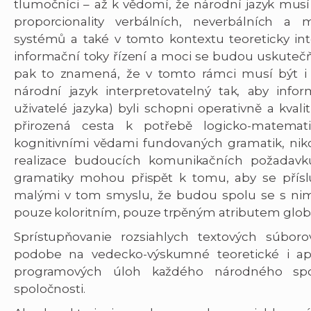
tlumočníci – až k vědomí, že národní jazyk musí
proporcionality verbálních, neverbálních a 
systémů a také v tomto kontextu teoreticky inte
informační toky řízení a moci se budou uskutečň
pak to znamená, že v tomto rámci musí být i 
národní jazyk interpretovatelný tak, aby inform
uživatelé jazyka) byli schopni operativně a kval
přirozená cesta k potřebě logicko-matemati
kognitivními vědami fundovaných gramatik, nikol
realizace budoucích komunikačních požadavků
gramatiky mohou přispět k tomu, aby se přísl
malými v tom smyslu, že budou spolu se s nim
pouze koloritním, pouze trpěným atributem globál
Sprístupňovanie rozsiahlych textových súboro
podobe na vedecko-výskumné teoretické i apl
programových úloh každého národného spol
spoločnosti.