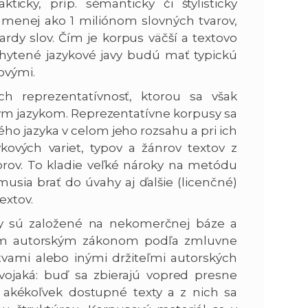
ticky, príp. sémanticky či štylisticky
i menej ako 1 miliónom slovných tvarov,
rdy slov. Čím je korpus väčší a textovo
chytené jazykové javy budú mať typickú
ovými.
ch reprezentatívnosť, ktorou sa však
ným jazykom. Reprezentatívne korpusy sa
o jazyka v celom jeho rozsahu a pri ich
kových variet, typov a žánrov textov z
orov. To kladie veľké nároky na metódu
usia brať do úvahy aj ďalšie (licenčné)
extov.
 sú založené na nekomerčnej báze a
šným autorským zákonom podľa zmluvne
vami alebo inými držiteľmi autorských
 dvojaká: buď sa zbierajú vopred presne
 akékoľvek dostupné texty a z nich sa