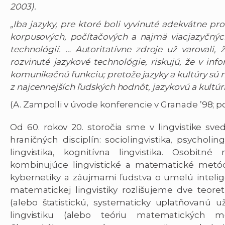
2003).
„Iba jazyky, pre ktoré boli vyvinuté adekvátne pro
korpusových, počítačových a najmä viacjazyčnýc
technológií. … Autoritatívne zdroje už varovali,
rozvinuté jazykové technológie, riskujú, že v in
komunikačnú funkciu; pretože jazyky a kultúry sú 
z najcennejších ľudských hodnôt, jazykovú a kultúr
(A. Zampolli v úvode konferencie v Granade ’98; 
Od 60. rokov 20. storočia sme v lingvistike sv
hraničných disciplín: sociolingvistika, psycholing
lingvistika, kognitívna lingvistika. Osobit
kombinujúce lingvistické a matematické metódy
kybernetiky a záujmami ľudstva o umelú intelige
matematickej lingvistiky rozlišujeme dve teoretic
(alebo štatistickú, systematicky uplatňovanú u
lingvistiku (alebo teóriu matematických 