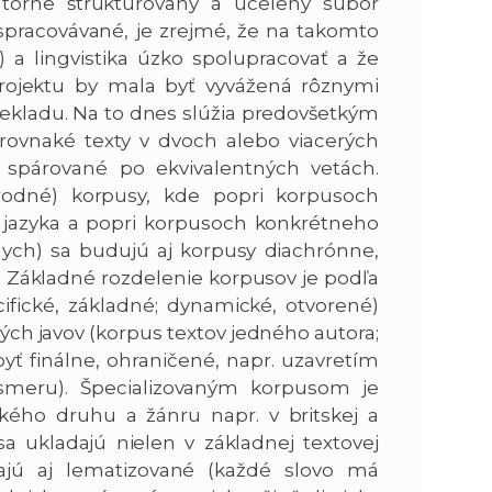
útorne štruktúrovaný a ucelený súbor
 spracovávané, je zrejmé, že na takomto
 a lingvistika úzko spolupracovať a že
rojektu by mala byť vyvážená rôznymi
prekladu. Na to dnes slúžia predovšetkým
 rovnaké texty v dvoch alebo viacerých
y) spárované po ekvivalentných vetách.
árodné) korpusy, kde popri korpusoch
o jazyka a popri korpusoch konkrétneho
nych) sa budujú aj korpusy diachrónne,
 Základné rozdelenie korpusov je podľa
fické, základné; dynamické, otvorené)
ových javov (korpus textov jedného autora;
yť finálne, ohraničené, napr. uzavretím
 smeru). Špecializovaným korpusom je
kého druhu a žánru napr. v britskej a
a ukladajú nielen v základnej textovej
vajú aj lematizované (každé slovo má