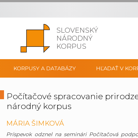
SLOVENSKÝ
NÁRODNÝ
KORPUS
KORPUSY A DATABÁZY
HĽADAŤ V KOR
Počítačové spracovanie prirodz
národný korpus
MÁRIA ŠIMKOVÁ
Príspevok odznel na seminári Počítačová podpo