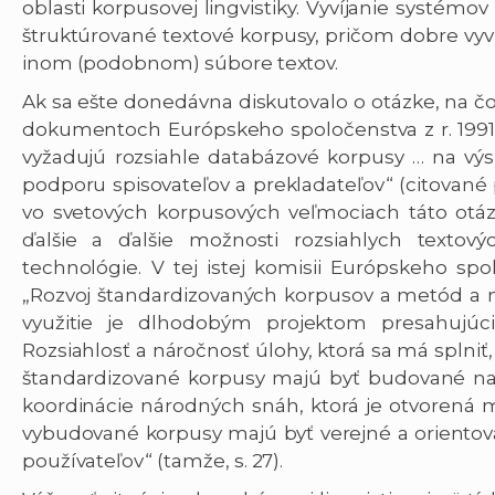
oblasti korpusovej lingvistiky. Vyvíjanie systémo
štruktúrované textové korpusy, pričom dobre vyv
inom (podobnom) súbore textov.
Ak sa ešte donedávna diskutovalo o otázke, na čo
dokumentoch Európskeho spoločenstva z r. 1991 s
vyžadujú rozsiahle databázové korpusy … na výs
podporu spisovateľov a prekladateľov“ (citované 
vo svetových korpusových veľmociach táto otázk
ďalšie a ďalšie možnosti rozsiahlych textový
technológie. V tej istej komisii Európskeho spol
„Rozvoj štandardizovaných korpusov a metód a ná
využitie je dlhodobým projektom presahujúci
Rozsiahlosť a náročnosť úlohy, ktorá sa má splniť
štandardizované korpusy majú byť budované na
koordinácie národných snáh, ktorá je otvorená
vybudované korpusy majú byť verejné a orientova
používateľov“ (tamže, s. 27).