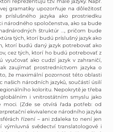
ktorí reprezentujú tzv. malé jazyky. Napr.
vej gramatiky upozorňuje na dôležitosť
príslušného jazyka ako prostriedku
i národného spoločenstva, ako sa bude
ní nadnárodných štruktúr …, pričom bude
túra tých, ktorí budú príslušný jazyk ako
h, ktorí budú daný jazyk potrebovať ako
v, cez tých, ktorí ho budú potrebovať z
 vyučovať ako cudzí jazyk v zahraničí,
nak zaujímať prostredníctvom jazyka o
to, že maximální pozornost této oblasti
 našich národních jazyků, součástí úsilí
regionálního koloritu. Nepokrytě je třeba
 globálním i vnitrostátním smyslu jako
 moci. (Zde se otvírá řada potřeb: od
terpretační ekvivalence národního jazyka
érách řízení – ani zdaleka to není jen
 výmluvná svědectví translatologové i