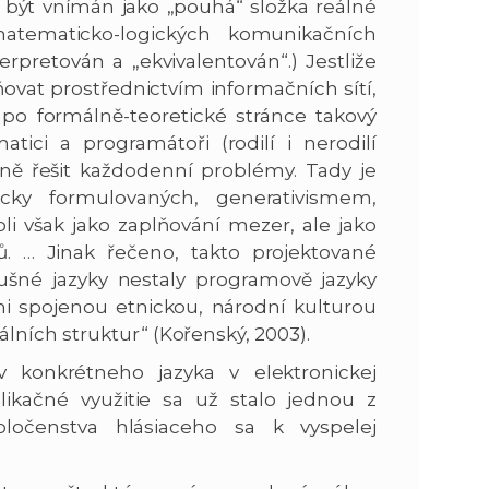
 být vnímán jako „pouhá“ složka reálné
matematicko-logických komunikačních
rpretován a „ekvivalentován“.) Jestliže
ovat prostřednictvím informačních sítí,
po formálně-teoretické stránce takový
atici a programátoři (rodilí i nerodilí
itně řešit každodenní problémy. Tady je
cky formulovaných, generativismem,
i však jako zaplňování mezer, ale jako
. … Jinak řečeno, takto projektované
ušné jazyky nestaly programově jazyky
i spojenou etnickou, národní kulturou
ních struktur“ (Kořenský, 2003).
v konkrétneho jazyka v elektronickej
ikačné využitie sa už stalo jednou z
očenstva hlásiaceho sa k vyspelej