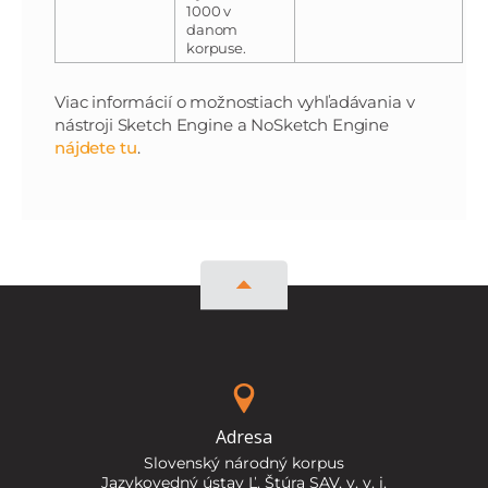
1000 v
danom
korpuse.
Viac informácií o možnostiach vyhľadávania v
nástroji Sketch Engine a NoSketch Engine
nájdete tu
.
Adresa
Slovenský národný korpus
Jazykovedný ústav Ľ. Štúra SAV, v. v. i.