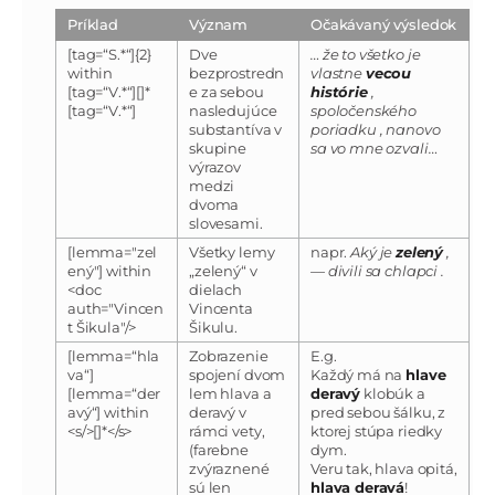
Príklad
Význam
Očakávaný výsledok
[tag=“S.*“]{2}
Dve
… že to všetko je
within
bezprostredn
vlastne
vecou
[tag=“V.*“][]*
e za sebou
histórie
,
[tag=“V.*“]
nasledujúce
spoločenského
substantíva v
poriadku , nanovo
skupine
sa vo mne ozvali…
výrazov
medzi
dvoma
slovesami.
[lemma="zel
Všetky lemy
napr.
Aký je
zelený
,
ený"] within
„zelený“ v
— divili sa chlapci .
<doc
dielach
auth="Vincen
Vincenta
t Šikula"/>
Šikulu.
[lemma=“hla
Zobrazenie
E.g.
va“]
spojení dvom
Každý má na
hlave
[lemma=“der
lem hlava a
deravý
klobúk a
avý“] within
deravý v
pred sebou šálku, z
<s/>[]*</s>
rámci vety,
ktorej stúpa riedky
(farebne
dym.
zvýraznené
Veru tak, hlava opitá,
sú len
hlava deravá
!