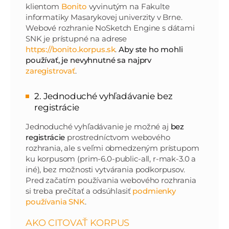
klientom
Bonito
vyvinutým na Fakulte
informatiky Masarykovej univerzity v Brne.
Webové rozhranie NoSketch Engine s dátami
SNK je prístupné na adrese
https://bonito.korpus.sk
.
Aby ste ho mohli
používať, je nevyhnutné sa najprv
zaregistrovať
.
2. Jednoduché vyhľadávanie bez
registrácie
Jednoduché vyhľadávanie je možné aj
bez
registrácie
prostredníctvom webového
rozhrania, ale s veľmi obmedzeným prístupom
ku korpusom (prim-6.0-public-all, r-mak-3.0 a
iné), bez možnosti vytvárania podkorpusov.
Pred začatím používania webového rozhrania
si treba prečítať a odsúhlasiť
podmienky
používania SNK
.
AKO CITOVAŤ KORPUS