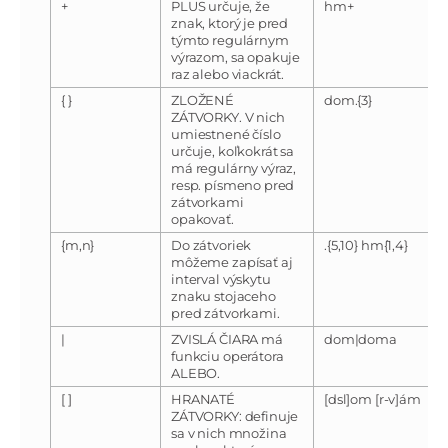
+
PLUS určuje, že
hm+
znak, ktorý je pred
týmto regulárnym
výrazom, sa opakuje
raz alebo viackrát.
{ }
ZLOŽENÉ
dom.{3}
ZÁTVORKY. V nich
umiestnené číslo
určuje, koľkokrát sa
má regulárny výraz,
resp. písmeno pred
zátvorkami
opakovať.
{m,n}
Do zátvoriek
.{5,10} hm{1,4}
môžeme zapísať aj
interval výskytu
znaku stojaceho
pred zátvorkami.
|
ZVISLÁ ČIARA má
dom|doma
funkciu operátora
ALEBO.
[ ]
HRANATÉ
[dsl]om [r-v]ám
ZÁTVORKY: definuje
sa v nich množina