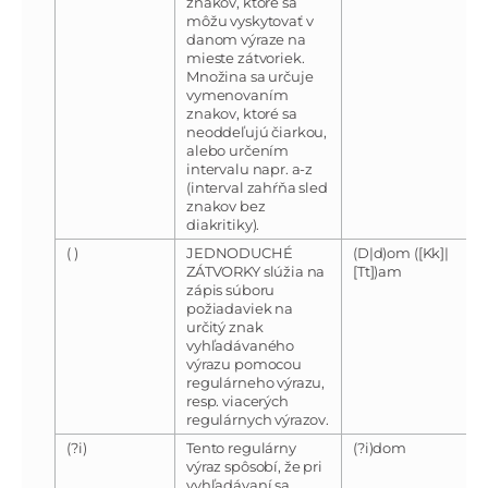
znakov, ktoré sa
môžu vyskytovať v
danom výraze na
mieste zátvoriek.
Množina sa určuje
vymenovaním
znakov, ktoré sa
neoddeľujú čiarkou,
alebo určením
intervalu napr. a-z
(interval zahŕňa sled
znakov bez
diakritiky).
( )
JEDNODUCHÉ
(D|d)om ([Kk]|
ZÁTVORKY slúžia na
[Tt])am
zápis súboru
požiadaviek na
určitý znak
vyhľadávaného
výrazu pomocou
regulárneho výrazu,
resp. viacerých
regulárnych výrazov.
(?i)
Tento regulárny
(?i)dom
výraz spôsobí, že pri
vyhľadávaní sa