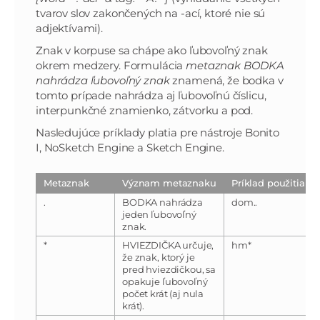
tvarov slov zakončených na -ací, ktoré nie sú
adjektívami).
Znak v korpuse sa chápe ako ľubovoľný znak
okrem medzery. Formulácia
metaznak BODKA
nahrádza ľubovoľný znak
znamená, že bodka v
tomto prípade nahrádza aj ľubovoľnú číslicu,
interpunkčné znamienko, zátvorku a pod.
Nasledujúce príklady platia pre nástroje Bonito
I, NoSketch Engine a Sketch Engine.
Metaznak
Význam metaznaku
Príklad použitia
.
BODKA nahrádza
dom..
jeden ľubovoľný
znak.
*
HVIEZDIČKA určuje,
hm*
že znak, ktorý je
pred hviezdičkou, sa
opakuje ľubovoľný
počet krát (aj nula
krát).