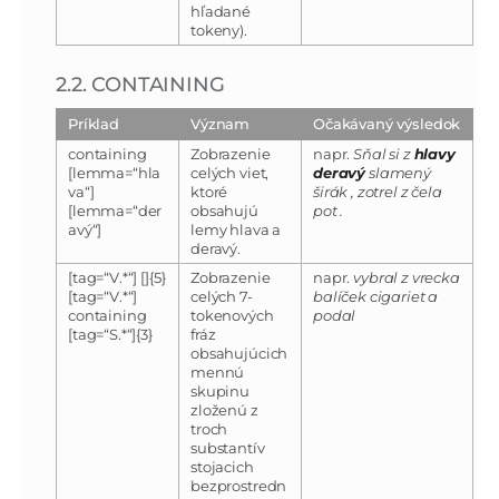
hľadané
tokeny).
2.2. CONTAINING
Príklad
Význam
Očakávaný výsledok
containing
Zobrazenie
napr.
Sňal si z
hlavy
[lemma=“hla
celých viet,
deravý
slamený
va“]
ktoré
širák , zotrel z čela
[lemma=“der
obsahujú
pot .
avý“]
lemy hlava a
deravý.
[tag=“V.*“] []{5}
Zobrazenie
napr.
vybral z vrecka
[tag=“V.*“]
celých 7-
balíček cigariet a
containing
tokenových
podal
[tag=“S.*“]{3}
fráz
obsahujúcich
mennú
skupinu
zloženú z
troch
substantív
stojacich
bezprostredn