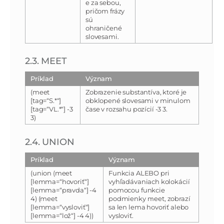
e za sebou,
pričom frázy
sú
ohraničené
slovesami.
2.3. MEET
Príklad
Význam
(meet
Zobrazenie substantíva, ktoré je
[tag=“S.*“]
obklopené slovesami v minulom
[tag=“VL.*“] -3
čase v rozsahu pozícií -3 3.
3)
2.4. UNION
Príklad
Význam
(union (meet
Funkcia ALEBO pri
[lemma=“hovoriť“]
vyhľadávaniach kolokácií
[lemma=“pravda“] -4
pomocou funkcie
4) (meet
podmienky meet, zobrazí
[lemma=“vysloviť“]
sa len lema hovoriť alebo
[lemma=“lož“] -4 4))
vysloviť.