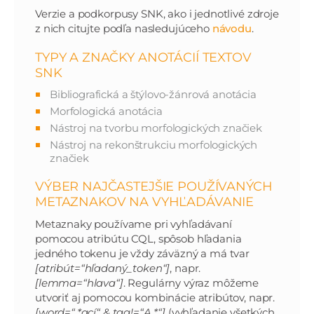
Verzie a podkorpusy SNK, ako i jednotlivé zdroje
z nich citujte podľa nasledujúceho
návodu
.
TYPY A ZNAČKY ANOTÁCIÍ TEXTOV
SNK
Bibliografická a štýlovo-žánrová anotácia
Morfologická anotácia
Nástroj na tvorbu morfologických značiek
Nástroj na rekonštrukciu morfologických
značiek
VÝBER NAJČASTEJŠIE POUŽÍVANÝCH
METAZNAKOV NA VYHĽADÁVANIE
Metaznaky používame pri vyhľadávaní
pomocou atribútu CQL, spôsob hľadania
jedného tokenu je vždy záväzný a má tvar
[atribút=“hľadaný_token“]
, napr.
[lemma=“hlava“]
. Regulárny výraz môžeme
utvoriť aj pomocou kombinácie atribútov, napr.
[word=“.*ací“ & tag!=“A.*“]
(vyhľadanie všetkých