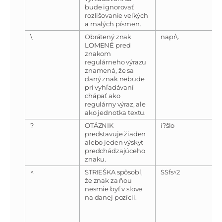
bude ignorovať
rozlišovanie veľkých
a malých písmen.
\
Obrátený znak
napr\.
LOMENÉ pred
znakom
regulárneho výrazu
znamená, že sa
daný znak nebude
pri vyhľadávaní
chápať ako
regulárny výraz, ale
ako jednotka textu.
?
OTÁZNIK
i?šlo
predstavuje žiaden
alebo jeden výskyt
predchádzajúceho
znaku.
^
STRIEŠKA spôsobí,
SSfs^2
že znak za ňou
nesmie byť v slove
na danej pozícii.