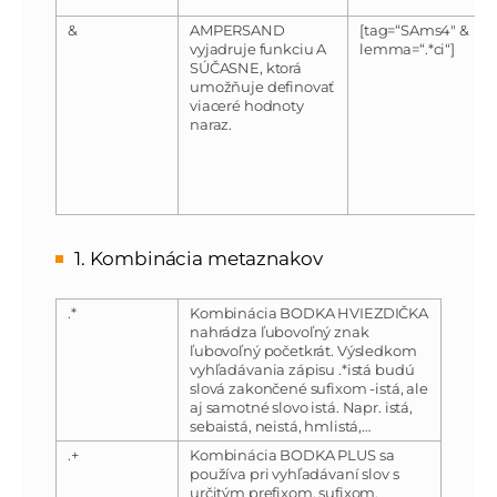
&
AMPERSAND
[tag=“SAms4″ &
vyjadruje funkciu A
lemma=“.*ci“]
SÚČASNE, ktorá
umožňuje definovať
viaceré hodnoty
naraz.
1. Kombinácia metaznakov
.*
Kombinácia BODKA HVIEZDIČKA
nahrádza ľubovoľný znak
ľubovoľný početkrát. Výsledkom
vyhľadávania zápisu .*istá budú
slová zakončené sufixom -istá, ale
aj samotné slovo istá. Napr. istá,
sebaistá, neistá, hmlistá,…
.+
Kombinácia BODKA PLUS sa
používa pri vyhľadávaní slov s
určitým prefixom, sufixom,