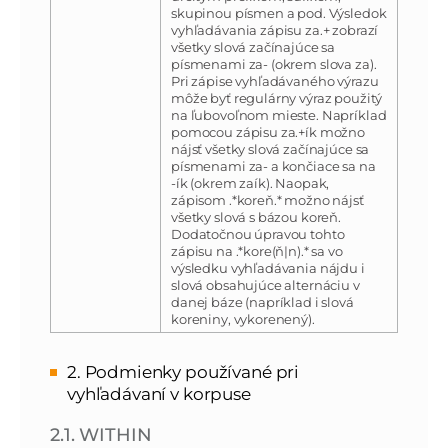
skupinou písmen a pod. Výsledok
vyhľadávania zápisu za.+ zobrazí
všetky slová začínajúce sa
písmenami za- (okrem slova za).
Pri zápise vyhľadávaného výrazu
môže byť regulárny výraz použitý
na ľubovoľnom mieste. Napríklad
pomocou zápisu za.+ík možno
nájsť všetky slová začínajúce sa
písmenami za- a končiace sa na
-ík (okrem zaík). Naopak,
zápisom .*koreň.* možno nájsť
všetky slová s bázou koreň.
Dodatočnou úpravou tohto
zápisu na .*kore(ň|n).* sa vo
výsledku vyhľadávania nájdu i
slová obsahujúce alternáciu v
danej báze (napríklad i slová
koreniny, vykorenený).
2. Podmienky používané pri
vyhľadávaní v korpuse
2.1. WITHIN