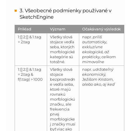
3. Všeobecné podmienky používané v
SketchEngine
Príklad
Význam
Očakávaný výsledok
1:[] 2:[] & 1.tag
Všetky slová
napr.
príliš
= 2.tag
stojace vedľa
automaticky,
seba, ktorých
exkluzívne
morfologické
ekologické, až
kategórie sú
prakticky, celkom
totožné.
mimovoľne
1:[] 2:[] & 1.tag
Všetky slová
napr.
udržateľný
= 2.tag &
stojace
ekonomický,
f(1.tag) > 1000
bezprostredn
Ježišom Kristom,
e vedľa seba,
alebo ako, aj keď
ktoré majú
rovnakú
morfologickú
značku, ale
frekvencia
prvej
morfologicke
j značky musí
byť viac ako