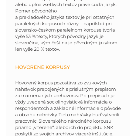
alebo úplne všetkých textov práve cudzí jazyk.
Pomer pôvodného
a prekladového jazyka textov je pri ostatných
paralelných korpusoch rôzny – napríklad pri
slovensko-českom paralelnom korpuse tvoria
vyše 53 % texty, ktorých pôvodný jazyk je
slovenčina, kým čeština je pôvodným jazykom
len vyše 20 % textov.
HOVORENÉ KORPUSY
Hovorený korpus pozostáva zo zvukových
nahrávok prepojených s príslušným prepisom
zaznamenaných prehovorov. Pri prepisoch je
vždy uvedená sociolingvistická informácia o
respondentoch a základné informácie o pôvode
a obsahu nahrávky. Tieto nahrávky buď vytvorili
pracovníci Slovenského národného korpusu
priamo „v teréne“, alebo ich do projektu SNK
poskytli zo svojich archívov viaceré inštitúcie.