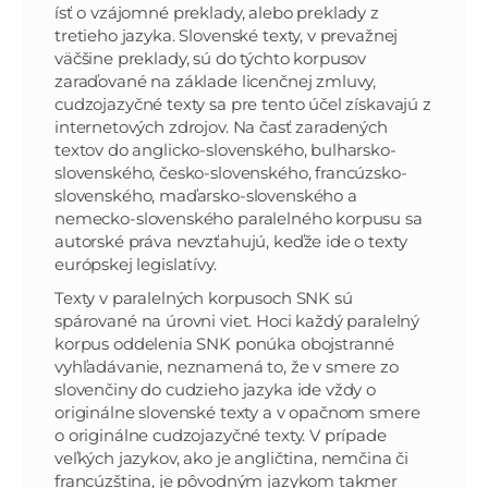
ísť o vzájomné preklady, alebo preklady z
tretieho jazyka. Slovenské texty, v prevažnej
väčšine preklady, sú do týchto korpusov
zaraďované na základe licenčnej zmluvy,
cudzojazyčné texty sa pre tento účel získavajú z
internetových zdrojov. Na časť zaradených
textov do anglicko-slovenského, bulharsko-
slovenského, česko-slovenského, francúzsko-
slovenského, maďarsko-slovenského a
nemecko-slovenského paralelného korpusu sa
autorské práva nevzťahujú, keďže ide o texty
európskej legislatívy.
Texty v paralelných korpusoch SNK sú
spárované na úrovni viet. Hoci každý paralelný
korpus oddelenia SNK ponúka obojstranné
vyhľadávanie, neznamená to, že v smere zo
slovenčiny do cudzieho jazyka ide vždy o
originálne slovenské texty a v opačnom smere
o originálne cudzojazyčné texty. V prípade
veľkých jazykov, ako je angličtina, nemčina či
francúzština, je pôvodným jazykom takmer