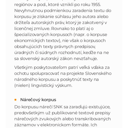
regiónov a pod., ktoré vznikli po roku 1955.
Nevyhnutnou podmienkou zaradenia textu do
korpusu je získanie súhlasu jeho autora alebo
držiteľa autorských práv, ktorý je zakotvený v
licenčnej zmluve. Rovnako to platí aj o
špecializovaných korpusoch (napr. o korpuse
ekonomických textov), nie však o korpusoch
obsahujúcich texty právnych predpisov,
úradných či súdnych rozhodnutí, keďže na ne
sa slovenský autorský zákon nevzťahuje.
Všetkým poskytovateľom patrí veľká vďaka za
ochotu spolupracovať na projekte Slovenského
národného korpusu a poskytnúť texty na
(nielen) lingvistický výskum.
Nárečový korpus
Do korpusu nárečí SNK sa zaraďujú existujúce,
predovšetkým už publikované textové prepisy
nárečových zvukových alebo transkribovaných
záznamov v elektronickom formáte. Ich