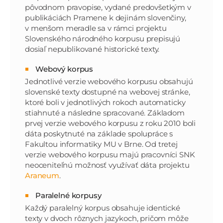
pôvodnom pravopise, vydané predovšetkým v
publikáciách Pramene k dejinám slovenčiny,
v menšom meradle sa v rámci projektu
Slovenského národného korpusu prepisujú
dosiaľ nepublikované historické texty.
Webový korpus
Jednotlivé verzie webového korpusu obsahujú
slovenské texty dostupné na webovej stránke,
ktoré boli v jednotlivých rokoch automaticky
stiahnuté a následne spracované. Základom
prvej verzie webového korpusu z roku 2010 boli
dáta poskytnuté na základe spolupráce s
Fakultou informatiky MU v Brne. Od tretej
verzie webového korpusu majú pracovníci SNK
neoceniteľnú možnosť využívať dáta projektu
Araneum
.
Paralelné korpusy
Každý paralelný korpus obsahuje identické
texty v dvoch rôznych jazykoch, pričom môže