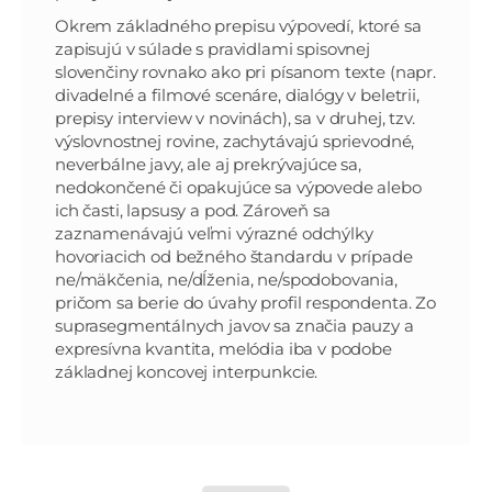
Okrem základného prepisu výpovedí, ktoré sa
zapisujú v súlade s pravidlami spisovnej
slovenčiny rovnako ako pri písanom texte (napr.
divadelné a filmové scenáre, dialógy v beletrii,
prepisy interview v novinách), sa v druhej, tzv.
výslovnostnej rovine, zachytávajú sprievodné,
neverbálne javy, ale aj prekrývajúce sa,
nedokončené či opakujúce sa výpovede alebo
ich časti, lapsusy a pod. Zároveň sa
zaznamenávajú veľmi výrazné odchýlky
hovoriacich od bežného štandardu v prípade
ne/mäkčenia, ne/dĺženia, ne/spodobovania,
pričom sa berie do úvahy profil respondenta. Zo
suprasegmentálnych javov sa značia pauzy a
expresívna kvantita, melódia iba v podobe
základnej koncovej interpunkcie.