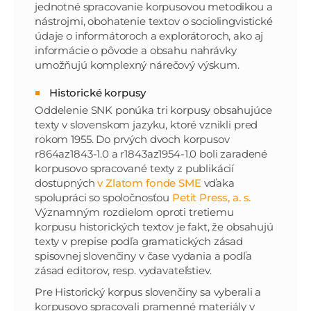
jednotné spracovanie korpusovou metodikou a
nástrojmi, obohatenie textov o sociolingvistické
údaje o informátoroch a explorátoroch, ako aj
informácie o pôvode a obsahu nahrávky
umožňujú komplexný nárečový výskum.
Historické korpusy
Oddelenie SNK ponúka tri korpusy obsahujúce
texty v slovenskom jazyku, ktoré vznikli pred
rokom 1955. Do prvých dvoch korpusov
r864az1843-1.0 a r1843az1954-1.0 boli zaradené
korpusovo spracované texty z publikácií
dostupných
v Zlatom fonde SME
vďaka
spolupráci so spoločnosťou
Petit Press, a. s.
Významným rozdielom oproti tretiemu
korpusu historických textov je fakt, že obsahujú
texty v prepise podľa gramatických zásad
spisovnej slovenčiny v čase vydania a podľa
zásad editorov, resp. vydavateľstiev.
Pre Historický korpus slovenčiny sa vyberali a
korpusovo spracovali pramenné materiály v