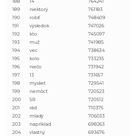
188
14
764241
189
niektorý
761183
190
robiť
748409
191
výsledok
747026
192
kto
745097
193
muž
741985
194
vec
738634
195
kolo
733235
196
niečo
731942
197
13
731657
198
myslieť
729541
199
nemôcť
720523
200
SR
720512
201
rád
710375
202
mladý
706033
203
napríklad
698263
204
vlastný
693676