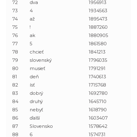
72
dva
1956913
73
4
1934563
74
až
1895473
75
!
1887260
76
ak
1880905
77
5
1861580
78
chcieť
1841213
79
slovenský
1796035
80
musieť
1791291
81
deň
1740613
82
ísť
1715768
83
dobrý
1692780
84
druhý
1645710
85
nebyť
1618790
86
ďalší
1603407
87
Slovensko
1578642
88
6
1574731