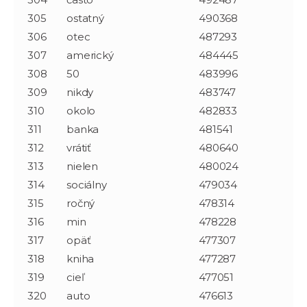
305
ostatný
490368
306
otec
487293
307
americký
484445
308
50
483996
309
nikdy
483747
310
okolo
482833
311
banka
481541
312
vrátiť
480640
313
nielen
480024
314
sociálny
479034
315
ročný
478314
316
min
478228
317
opäť
477307
318
kniha
477287
319
cieľ
477051
320
auto
476613