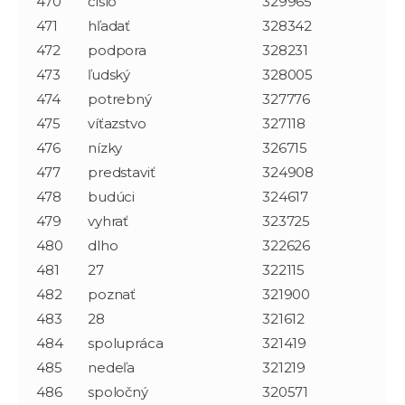
470
číslo
329965
471
hľadať
328342
472
podpora
328231
473
ľudský
328005
474
potrebný
327776
475
víťazstvo
327118
476
nízky
326715
477
predstaviť
324908
478
budúci
324617
479
vyhrať
323725
480
dlho
322626
481
27
322115
482
poznať
321900
483
28
321612
484
spolupráca
321419
485
nedeľa
321219
486
spoločný
320571