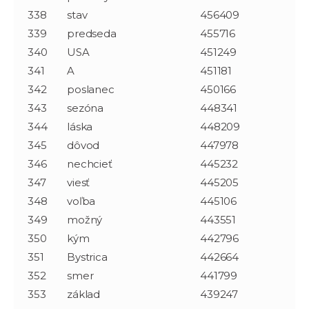
338
stav
456409
339
predseda
455716
340
USA
451249
341
A
451181
342
poslanec
450166
343
sezóna
448341
344
láska
448209
345
dôvod
447978
346
nechcieť
445232
347
viesť
445205
348
voľba
445106
349
možný
443551
350
kým
442796
351
Bystrica
442664
352
smer
441799
353
základ
439247