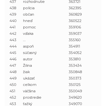
437
rozhodnutie
363721
438
polícia
362395
439
občan
360829
440
hneď
360522
441
pomoc
359106
442
vďaka
359037
443
…
355160
444
aspoň
354911
445
súčasný
354052
446
autor
353810
447
Žilina
353434
448
žiak
350848
449
ukázať
350373
450
celkom
350125
451
väčšina
350049
452
prostredie
349620
453
ťažký
349070