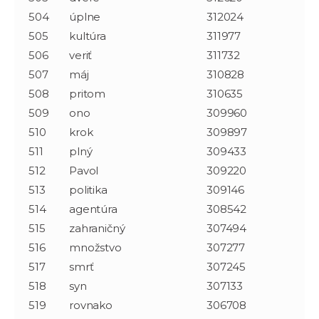
504
úplne
312024
505
kultúra
311977
506
veriť
311732
507
máj
310828
508
pritom
310635
509
ono
309960
510
krok
309897
511
plný
309433
512
Pavol
309220
513
politika
309146
514
agentúra
308542
515
zahraničný
307494
516
množstvo
307277
517
smrť
307245
518
syn
307133
519
rovnako
306708