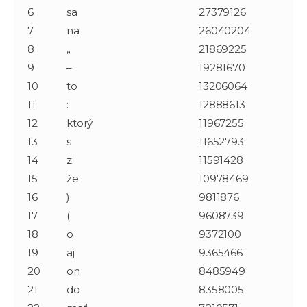
6
sa
27379126
7
na
26040204
8
„
21869225
9
–
19281670
10
to
13206064
11
:
12888613
12
ktorý
11967255
13
s
11652793
14
z
11591428
15
že
10978469
16
)
9811876
17
(
9608739
18
o
9372100
19
aj
9365466
20
on
8485949
21
do
8358005