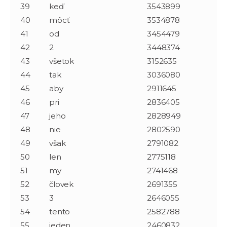
39
keď
3543899
40
môcť
3534878
41
od
3454479
42
2
3448374
43
všetok
3152635
44
tak
3036080
45
aby
2911645
46
pri
2836405
47
jeho
2828949
48
nie
2802590
49
však
2791082
50
len
2775118
51
my
2741468
52
človek
2691355
53
3
2646055
54
tento
2582788
55
jeden
2460832