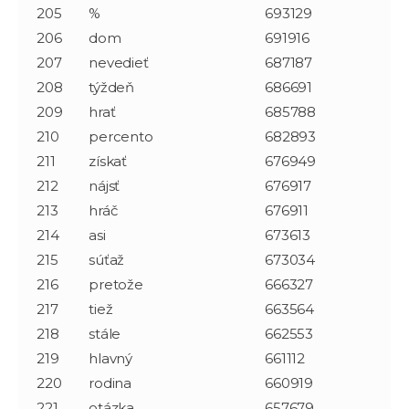
205
%
693129
206
dom
691916
207
nevedieť
687187
208
týždeň
686691
209
hrať
685788
210
percento
682893
211
získať
676949
212
nájsť
676917
213
hráč
676911
214
asi
673613
215
súťaž
673034
216
pretože
666327
217
tiež
663564
218
stále
662553
219
hlavný
661112
220
rodina
660919
221
otázka
657679