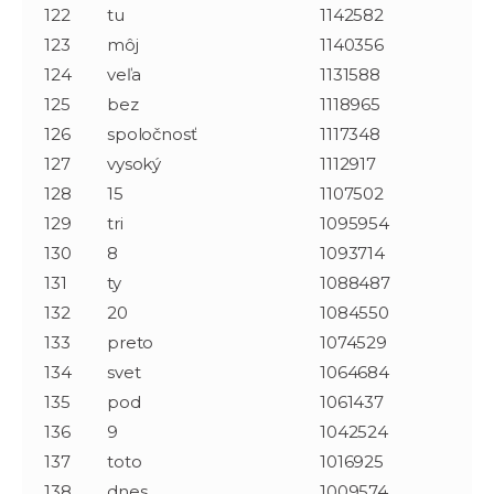
122
tu
1142582
123
môj
1140356
124
veľa
1131588
125
bez
1118965
126
spoločnosť
1117348
127
vysoký
1112917
128
15
1107502
129
tri
1095954
130
8
1093714
131
ty
1088487
132
20
1084550
133
preto
1074529
134
svet
1064684
135
pod
1061437
136
9
1042524
137
toto
1016925
138
dnes
1009574