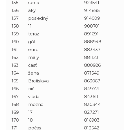
155
cena
923541
156
aký
914885
157
posledný
914009
158
11
908701
159
teraz
891691
160
gól
888948
161
euro
883437
162
malý
881123
163
časť
880926
164
žena
871549
165
Bratislava
863067
166
nič
849721
167
vláda
843611
168
možno
830344
169
17
827271
170
18
816903
171
počas
813542