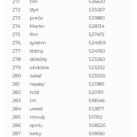
271
tím
536630
272
štyri
533267
273
prečo
531880
274
Martin
528134
275
film
527475
276
systém
524959
277
štátny
524760
278
dôležitý
523260
279
obdobie
523232
280
zatiaľ
523020
281
nejaký
521985
282
totiž
520911
283
trh
518546
284
uviesť
512877
285
minulý
511192
286
spolu
508520
287
keby
508061