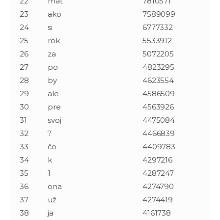
22
mať
7810571
23
ako
7589099
24
si
6777332
25
rok
5533912
26
za
5072205
27
po
4823295
28
by
4623554
29
ale
4586509
30
pre
4563926
31
svoj
4475084
32
?
4466839
33
čo
4409783
34
k
4297216
35
1
4287247
36
ona
4274790
37
už
4274419
38
ja
4161738