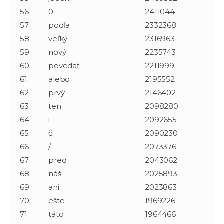
56
0
2411044
57
podľa
2332368
58
veľký
2316963
59
nový
2235743
60
povedať
2211999
61
alebo
2195552
62
prvý
2146402
63
ten
2098280
64
i
2092655
65
či
2090230
66
/
2073376
67
pred
2043062
68
náš
2025893
69
ani
2023863
70
ešte
1969226
71
táto
1964466