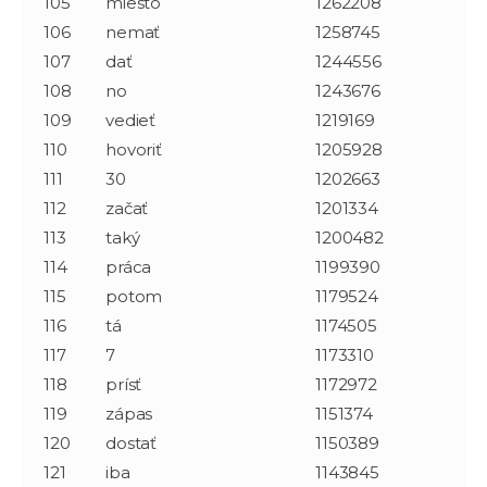
105
miesto
1262208
106
nemať
1258745
107
dať
1244556
108
no
1243676
109
vedieť
1219169
110
hovoriť
1205928
111
30
1202663
112
začať
1201334
113
taký
1200482
114
práca
1199390
115
potom
1179524
116
tá
1174505
117
7
1173310
118
prísť
1172972
119
zápas
1151374
120
dostať
1150389
121
iba
1143845