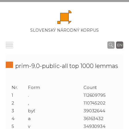
SLOVENSKÝ NÁRODNÝ KORPUS
EN
prim-9.0-public-all top 1000 lemmas
Nr.
Form
Count
1
.
112609795
2
,
110745202
3
byť
39032644
4
a
36163432
5
v
34930934