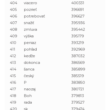
404
viacero
400331
405
pozrieť
396691
406
potrebovať
396627
407
snažiť
395936
408
zmluva
395442
409
výška
395179
410
peniaz
393219
411
pohľad
392969
412
keďže
387032
413
dokonca
386569
414
šanca
385899
415
český
385519
416
P
383850
417
naozaj
380721
418
Boh
379813
419
rada
379527
420
sk
379474