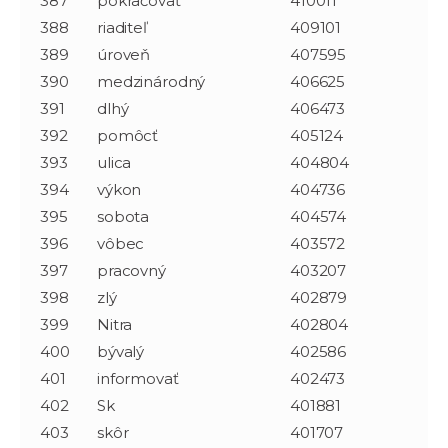
387
pokračovať
410011
388
riaditeľ
409101
389
úroveň
407595
390
medzinárodný
406625
391
dlhý
406473
392
pomôcť
405124
393
ulica
404804
394
výkon
404736
395
sobota
404574
396
vôbec
403572
397
pracovný
403207
398
zlý
402879
399
Nitra
402804
400
bývalý
402586
401
informovať
402473
402
Sk
401881
403
skôr
401707