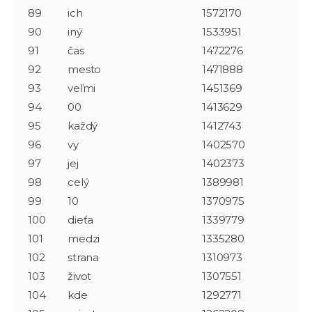
89
ich
1572170
90
iný
1533951
91
čas
1472276
92
mesto
1471888
93
veľmi
1451369
94
00
1413629
95
každý
1412743
96
vy
1402570
97
jej
1402373
98
celý
1389981
99
10
1370975
100
dieťa
1339779
101
medzi
1335280
102
strana
1310973
103
život
1307551
104
kde
1292771