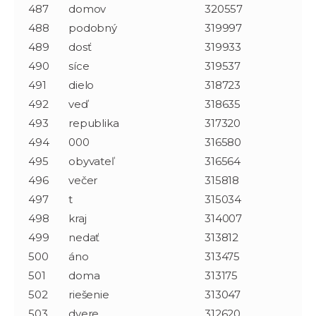
487
domov
320557
488
podobný
319997
489
dosť
319933
490
síce
319537
491
dielo
318723
492
veď
318635
493
republika
317320
494
000
316580
495
obyvateľ
316564
496
večer
315818
497
t
315034
498
kraj
314007
499
nedať
313812
500
áno
313475
501
doma
313175
502
riešenie
313047
503
dvere
312620