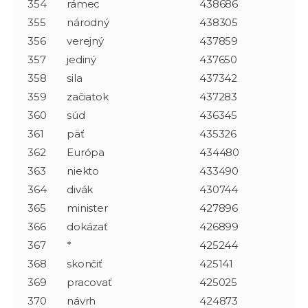
354
rámec
438686
355
národný
438305
356
verejný
437859
357
jediný
437650
358
sila
437342
359
začiatok
437283
360
súd
436345
361
päť
435326
362
Európa
434480
363
niekto
433490
364
divák
430744
365
minister
427896
366
dokázať
426899
367
*
425244
368
skončiť
425141
369
pracovať
425025
370
návrh
424873