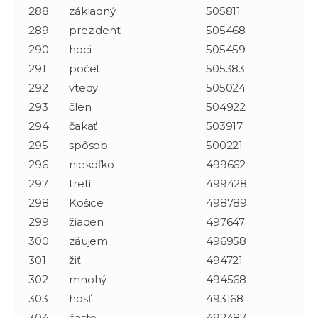
288
základný
505811
289
prezident
505468
290
hoci
505459
291
počet
505383
292
vtedy
505024
293
člen
504922
294
čakať
503917
295
spôsob
500221
296
niekoľko
499662
297
tretí
499428
298
Košice
498789
299
žiaden
497647
300
záujem
496958
301
žiť
494721
302
mnohý
494568
303
hosť
493168
304
často
492487