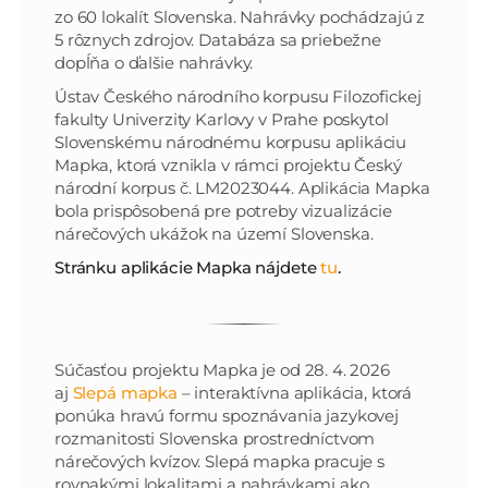
zo 60 lokalít Slovenska. Nahrávky pochádzajú z
5 rôznych zdrojov. Databáza sa priebežne
dopĺňa o ďalšie nahrávky.
Ústav Českého národního korpusu Filozofickej
fakulty Univerzity Karlovy v Prahe poskytol
Slovenskému národnému korpusu aplikáciu
Mapka, ktorá vznikla v rámci projektu Český
národní korpus č. LM2023044. Aplikácia Mapka
bola prispôsobená pre potreby vizualizácie
nárečových ukážok na území Slovenska.
Stránku aplikácie Mapka nájdete
tu
.
Súčasťou projektu Mapka je od 28. 4. 2026
aj
Slepá mapka
– interaktívna aplikácia, ktorá
ponúka hravú formu spoznávania jazykovej
rozmanitosti Slovenska prostredníctvom
nárečových kvízov. Slepá mapka pracuje s
rovnakými lokalitami a nahrávkami ako