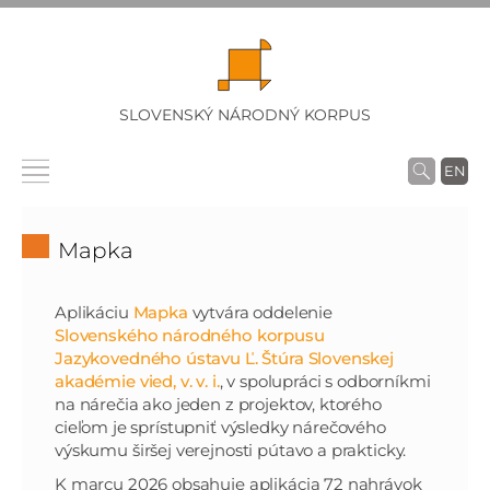
SLOVENSKÝ NÁRODNÝ KORPUS
EN
Mapka
Aplikáciu
Mapka
vytvára oddelenie
Slovenského národného korpusu
Jazykovedného ústavu Ľ. Štúra Slovenskej
akadémie vied, v. v. i.
, v spolupráci s odborníkmi
na nárečia ako jeden z projektov, ktorého
cieľom je sprístupniť výsledky nárečového
výskumu širšej verejnosti pútavo a prakticky.
K marcu 2026 obsahuje aplikácia 72 nahrávok