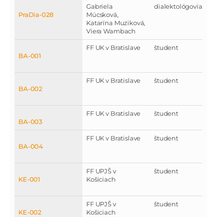
Gabriela
dialektológovia
PraDia-028
Múcsková,
Katarína Muziková,
Viera Wambach
FF UK v Bratislave
študent
BA-001
FF UK v Bratislave
študent
BA-002
FF UK v Bratislave
študent
BA-003
FF UK v Bratislave
študent
BA-004
FF UPJŠ v
študent
KE-001
Košiciach
FF UPJŠ v
študent
KE-002
Košiciach