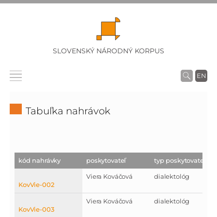
SLOVENSKÝ NÁRODNÝ KORPUS
EN
Tabuľka nahrávok
kód nahrávky
poskytovateľ
typ poskytovateľa
Viera Kováčová
dialektológ
KovVie-002
Viera Kováčová
dialektológ
KovVie-003