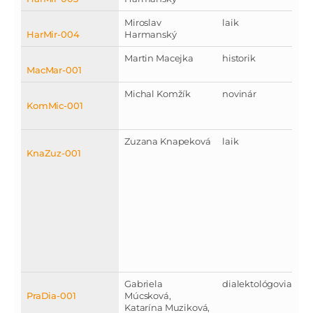
Miroslav
laik
HarMir-004
Harmanský
Martin Macejka
historik
MacMar-001
Michal Komžík
novinár
KomMic-001
Zuzana Knapeková
laik
KnaZuz-001
Gabriela
dialektológovia
PraDia-001
Múcsková,
Katarína Muziková,