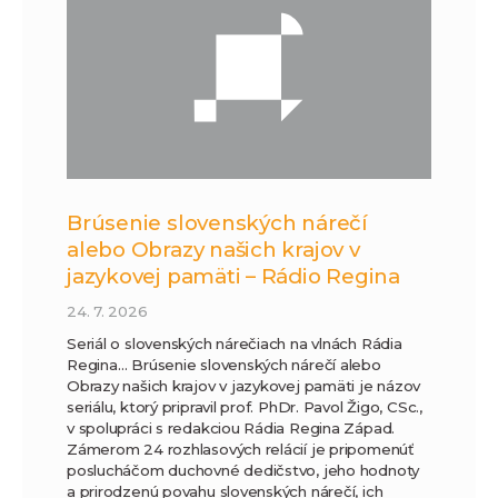
Brúsenie slovenských nárečí
alebo Obrazy našich krajov v
jazykovej pamäti – Rádio Regina
24. 7. 2026
Seriál o slovenských nárečiach na vlnách Rádia
Regina… Brúsenie slovenských nárečí alebo
Obrazy našich krajov v jazykovej pamäti je názov
seriálu, ktorý pripravil prof. PhDr. Pavol Žigo, CSc.,
v spolupráci s redakciou Rádia Regina Západ.
Zámerom 24 rozhlasových relácií je pripomenúť
poslucháčom duchovné dedičstvo, jeho hodnoty
a prirodzenú povahu slovenských nárečí, ich