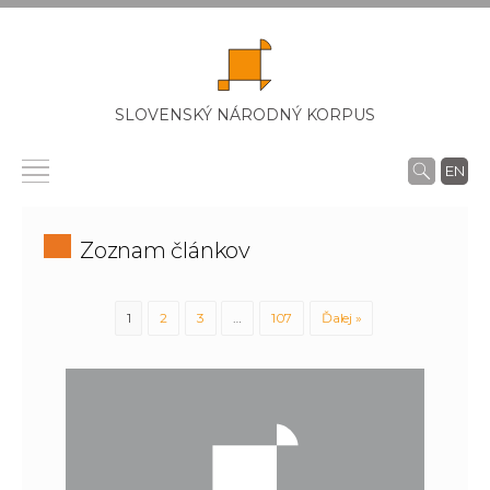
SLOVENSKÝ NÁRODNÝ KORPUS
EN
Zoznam článkov
1
2
3
…
107
Ďalej »