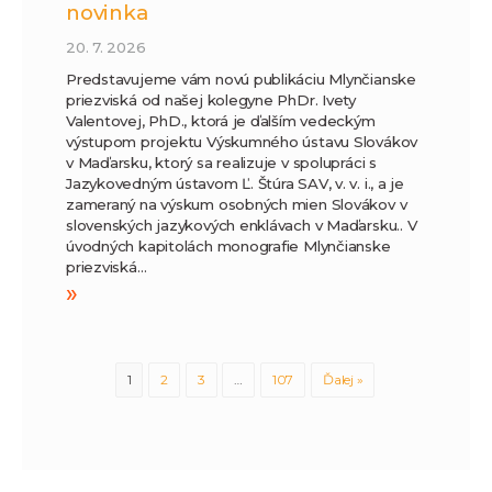
novinka
20. 7. 2026
Predstavujeme vám novú publikáciu Mlynčianske
priezviská od našej kolegyne PhDr. Ivety
Valentovej, PhD., ktorá je ďalším vedeckým
výstupom projektu Výskumného ústavu Slovákov
v Maďarsku, ktorý sa realizuje v spolupráci s
Jazykovedným ústavom Ľ. Štúra SAV, v. v. i., a je
zameraný na výskum osobných mien Slovákov v
slovenských jazykových enklávach v Maďarsku.. V
úvodných kapitolách monografie Mlynčianske
priezviská…
»
1
2
3
…
107
Ďalej »