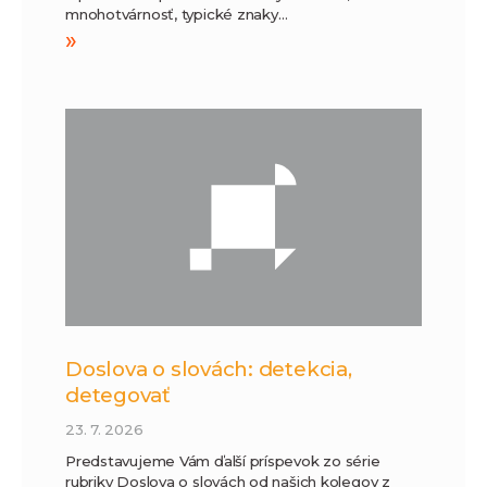
mnohotvárnosť, typické znaky…
»
Doslova o slovách: detekcia,
detegovať
23. 7. 2026
Predstavujeme Vám ďalší príspevok zo série
rubriky Doslova o slovách od našich kolegov z