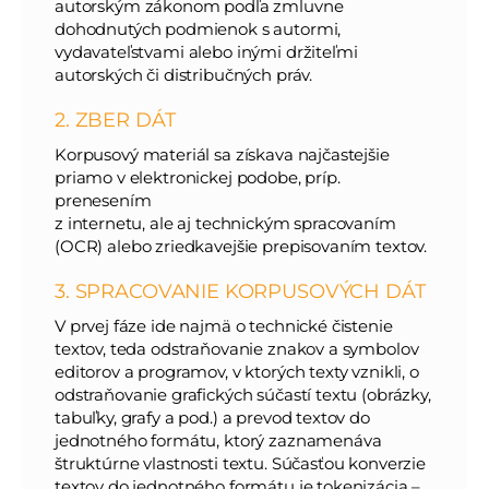
autorským zákonom podľa zmluvne
dohodnutých podmienok s autormi,
vydavateľstvami alebo inými držiteľmi
autorských či distribučných práv.
2. ZBER DÁT
Korpusový materiál sa získava najčastejšie
priamo v elektronickej podobe, príp.
prenesením
z internetu, ale aj technickým spracovaním
(OCR) alebo zriedkavejšie prepisovaním textov.
3. SPRACOVANIE KORPUSOVÝCH DÁT
V prvej fáze ide najmä o technické čistenie
textov, teda odstraňovanie znakov a symbolov
editorov a programov, v ktorých texty vznikli, o
odstraňovanie grafických súčastí textu (obrázky,
tabuľky, grafy a pod.) a prevod textov do
jednotného formátu, ktorý zaznamenáva
štruktúrne vlastnosti textu. Súčasťou konverzie
textov do jednotného formátu je tokenizácia –