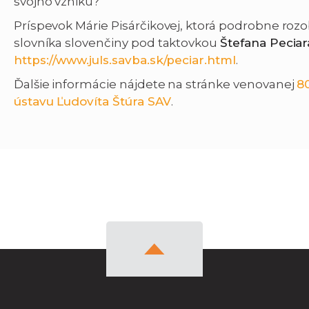
svojho vzniku?
Príspevok Márie Pisárčikovej, ktorá podrobne roz
slovníka slovenčiny pod taktovkou
Štefana Peciar
https://www.juls.savba.sk/peciar.html
.
Ďalšie informácie nájdete na stránke venovanej
8
ústavu Ľudovíta Štúra SAV
.