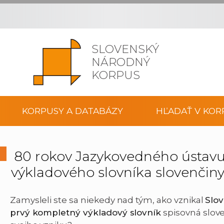
SLOVENSKÝ
NÁRODNÝ
KORPUS
KORPUSY A DATABÁZY
HĽADAŤ V KOR
80 rokov Jazykovedného ústavu Ľ
výkladového slovníka slovenčin
Zamysleli ste sa niekedy nad tým, ako vznikal
Slov
prvý kompletný výkladový slovník
spisovná slove