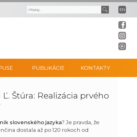
EN
V
V
y
y
h
h
ľ
ľ
PUSE
PUBLIKÁCIE
KONTAKTY
a
a
d
d
. Štúra: Realizácia prvého
y
á
a
v
ť
ník slovenského jazyka
? Je pravda, že
nčina dostala až po 120 rokoch od
a
t