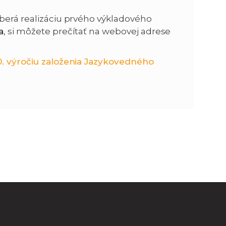
oberá realizáciu prvého výkladového
n
e
a
, si môžete prečítať na webovej adrese
i
x
0. výročiu založenia Jazykovedného
e
t