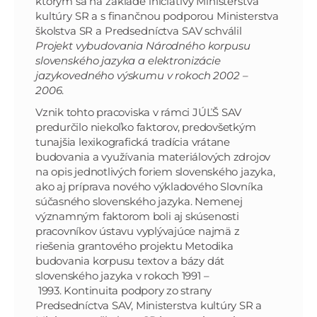
ktorým sa na základe iniciatívy Ministerstva
kultúry SR a s finančnou podporou Ministerstva
školstva SR a Predsedníctva SAV schválil
Projekt vybudovania Národného korpusu
slovenského jazyka a elektronizácie
jazykovedného výskumu v rokoch 2002 –
2006
.
Vznik tohto pracoviska v rámci JÚĽŠ SAV
predurčilo niekoľko faktorov, predovšetkým
tunajšia lexikografická tradícia vrátane
budovania a využívania materiálových zdrojov
na opis jednotlivých foriem slovenského jazyka,
ako aj príprava nového výkladového Slovníka
súčasného slovenského jazyka. Nemenej
významným faktorom boli aj skúsenosti
pracovníkov ústavu vyplývajúce najmä z
riešenia grantového projektu Metodika
budovania korpusu textov a bázy dát
slovenského jazyka v rokoch 1991 –
1993.
Kontinuita podpory zo strany
Predsedníctva SAV, Ministerstva kultúry SR a