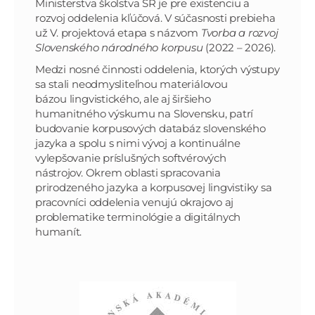
Ministerstva školstva SR je pre existenciu a
rozvoj oddelenia kľúčová. V súčasnosti prebieha
už V. projektová etapa s názvom
Tvorba a rozvoj
Slovenského národného korpusu
(2022 – 2026).
Medzi nosné činnosti oddelenia, ktorých výstupy
sa stali neodmysliteľnou materiálovou
bázou
lingvistického, ale aj širšieho
humanitného výskumu na Slovensku, patrí
budovanie korpusových databáz
slovenského
jazyka a spolu s nimi vývoj a kontinuálne
vylepšovanie príslušných softvérových
nástrojov.
Okrem oblasti spracovania
prirodzeného jazyka a korpusovej lingvistiky sa
pracovníci oddelenia venujú
okrajovo aj
problematike terminológie a digitálnych
humanít.