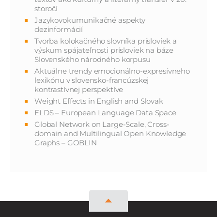
storočí
Jazykovokumunikačné aspekty
dezinformácií
Tvorba kolokačného slovníka prísloviek a
výskum spájateľnosti prísloviek na báze
Slovenského národného korpusu
Aktuálne trendy emocionálno-expresívneho
lexikónu v slovensko-francúzskej
kontrastívnej perspektíve
Weight Effects in English and Slovak
ELDS – European Language Data Space
Global Network on Large-Scale, Cross-
domain and Multilingual Open Knowledge
Graphs – GOBLIN