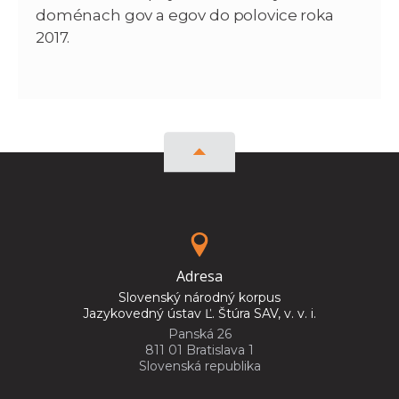
doménach gov a egov do polovice roka
2017.
Adresa
Slovenský národný korpus
Jazykovedný ústav Ľ. Štúra SAV, v. v. i.
Panská 26
811 01 Bratislava 1
Slovenská republika