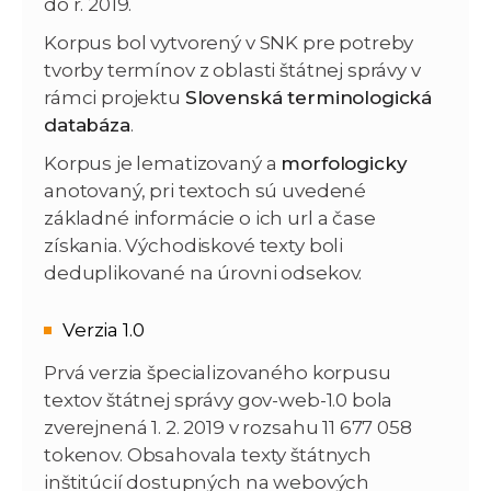
do r. 2019.
Korpus bol vytvorený v SNK pre potreby
tvorby termínov z oblasti štátnej správy v
rámci projektu
Slovenská terminologická
databáza
.
Korpus je lematizovaný a
morfologicky
anotovaný, pri textoch sú uvedené
základné informácie o ich url a čase
získania. Východiskové texty boli
deduplikované na úrovni odsekov.
Verzia 1.0
Prvá verzia špecializovaného korpusu
textov štátnej správy gov-web-1.0 bola
zverejnená 1. 2. 2019 v rozsahu 11 677 058
tokenov. Obsahovala texty štátnych
inštitúcií dostupných na webových