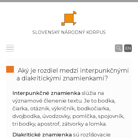
SLOVENSKÝ NÁRODNÝ KORPUS
EN
Aký je rozdiel medzi interpunkčnými
a diakritickými znamienkami?
Interpunkčné znamienka
slúžia na
významové členenie textu. Je to bodka,
čiarka, otáznik, výkričník, bodkočiarka,
dvojbodka, úvodzovky, pomlčka, spojovník,
tri bodky, apostrof, zátvorky a lomka.
Diakritické znamienka
sú rozlišovacie