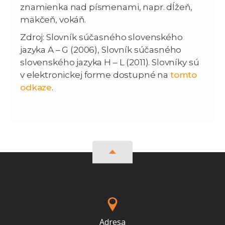
znamienka nad písmenami, napr. dĺžeň,
mäkčeň, vokáň.
Zdroj: Slovník súčasného slovenského
jazyka A – G (2006), Slovník súčasného
slovenského jazyka H – L (2011). Slovníky sú
v elektronickej forme dostupné na
tomto
odkaze
.
Adresa