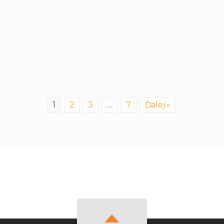
1
2
3
…
7
Ďalej »