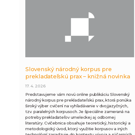
Slovenský národný korpus pre
prekladateľskú prax – knižná novinka
17. 4. 2026
Predstavujeme vám novú online publikáciu Slovenský
národný korpus pre prekladateľskú prax, ktorá ponúka
široký výber cvičení na vyhľadávanie v dvojjazyčných,
tzv. paralelných korpusoch. Je špeciálne zameraná na
potreby prekladateľov umeleckej aj odbornej
literatúry. Cvičebnica obsahuje teoretický, historický a
metodologický úvod, ktorý využitie korpusov a iných
technológií zasadzuje do kontextu vývoja a súčasných