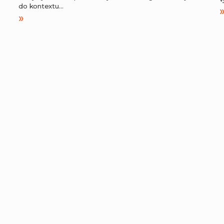
do kontextu…
»