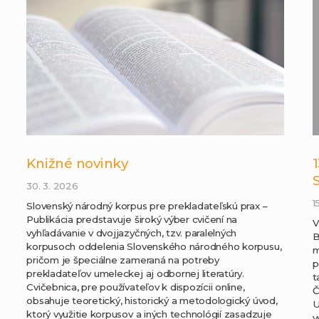
Knižné novinky
30. 3. 2026
1
Slovenský národný korpus pre prekladateľskú prax –
Publikácia predstavuje široký výber cvičení na
V
vyhľadávanie v dvojjazyčných, tzv. paralelných
B
korpusoch oddelenia Slovenského národného korpusu,
m
pričom je špeciálne zameraná na potreby
p
prekladateľov umeleckej aj odbornej literatúry.
t
Cvičebnica, pre používateľov k dispozícii online,
Č
obsahuje teoretický, historický a metodologický úvod,
U
ktorý využitie korpusov a iných technológií zasadzuje
v