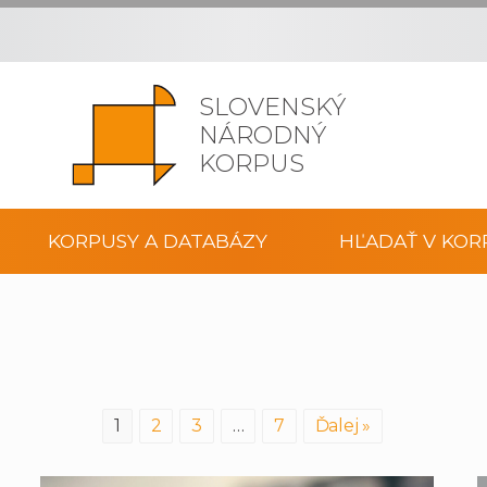
SLOVENSKÝ
NÁRODNÝ
KORPUS
KORPUSY A DATABÁZY
HĽADAŤ V KOR
1
2
3
…
7
Ďalej »