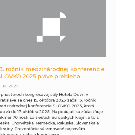
n
e
i
x
e
t
13. ročník medzinárodnej konferencie
SLOVKO 2025 práve prebieha
5. 10. 2025
 priestoroch kongresovej sály Hotela Devín v
ratislave sa dnes 15. októbra 2025 začal 13. ročník
edzinárodnej konferencie SLOVKO 2025, ktorá
otrvá do 17. októbra 2025. Na podujatí sa zúčastňuje
akmer 70 hostí zo šiestich európskych krajín, a to z
eska, Chorvátska, Nemecka, Rakúska, Slovenska a
krajiny. Prezentácie sú venované najnovším
ýskumom z oblasti korpusovej…