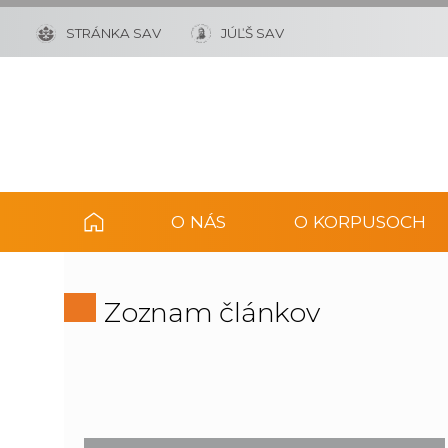
STRÁNKA SAV
JÚĽŠ SAV
O NÁS
O KORPUSOCH
Zoznam článkov