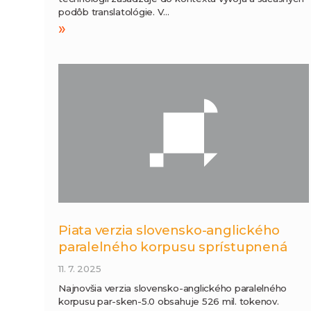
podôb translatológie. V…
»
Piata verzia slovensko-anglického
paralelného korpusu sprístupnená
11. 7. 2025
Najnovšia verzia slovensko-anglického paralelného
korpusu par-sken-5.0 obsahuje 526 mil. tokenov.