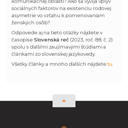
komunikačnej oblasti? Ako sa vyvíja vplyv
sociálnych faktorov na existenciu rodovej
asymetrie vo vzťahu k pomenovaniam
ženských osôb?
Odpovede aj na tieto otázky nájdete v
časopise
Slovenská reč
(2023, roč. 88, č. 2)
spolu s ďalšími zaujímavými štúdiami a
článkami zo slovenskej jazykovedy.
Všetky články a mnoho ďalších nájdete
tu
.