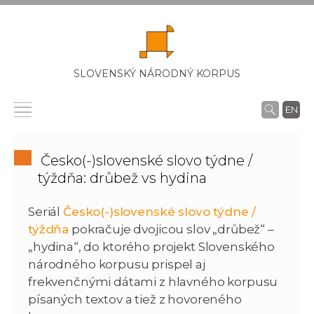
SLOVENSKÝ NÁRODNÝ KORPUS
EN
Česko(-)slovenské slovo týdne /
týždňa: drůbež vs hydina
Seriál
Česko(-)slovenské slovo týdne /
týždňa
pokračuje dvojicou slov „drůbež“ –
„hydina“, do ktorého projekt Slovenského
národného korpusu prispel aj
frekvenčnými dátami z hlavného korpusu
písaných textov a tiež z hovoreného