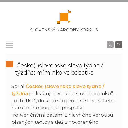
SLOVENSKÝ NÁRODNÝ KORPUS
EN
Česko(-)slovenské slovo týdne /
týždňa: miminko vs bábätko
Seriál
Česko(-)slovenské slovo týdne /
týždňa
pokračuje dvojicou slov „miminko“ –
„bábätko“, do ktorého projekt Slovenského
národného korpusu prispel aj
frekvenčnými dátami z hlavného korpusu
písaných textov a tiež z hovoreného