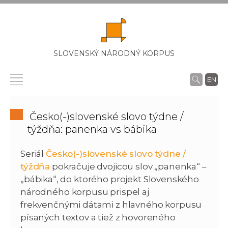
SLOVENSKÝ NÁRODNÝ KORPUS
EN
Česko(-)slovenské slovo týdne /
týždňa: panenka vs bábika
Seriál
Česko(-)slovenské slovo týdne /
týždňa
pokračuje dvojicou slov „panenka“ –
„bábika“, do ktorého projekt Slovenského
národného korpusu prispel aj
frekvenčnými dátami z hlavného korpusu
písaných textov a tiež z hovoreného