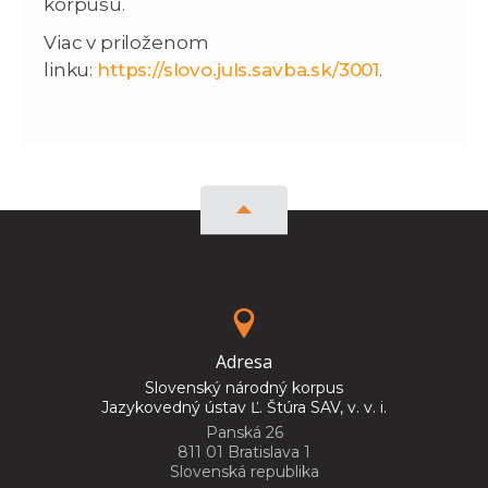
korpusu.
Viac v priloženom
linku:
https://slovo.juls.savba.sk/3001
.
Adresa
Slovenský národný korpus
Jazykovedný ústav Ľ. Štúra SAV, v. v. i.
Panská 26
811 01 Bratislava 1
Slovenská republika