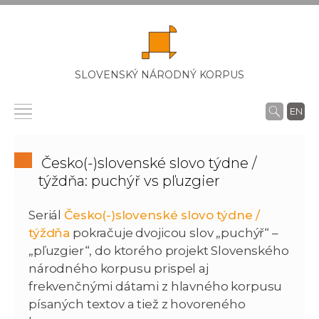
SLOVENSKÝ NÁRODNÝ KORPUS
EN
Česko(-)slovenské slovo týdne /
týždňa: puchýř vs pľuzgier
Seriál
Česko(-)slovenské slovo týdne /
týždňa
pokračuje dvojicou slov „puchýř“ –
„pľuzgier“, do ktorého projekt Slovenského
národného korpusu prispel aj
frekvenčnými dátami z hlavného korpusu
písaných textov a tiež z hovoreného