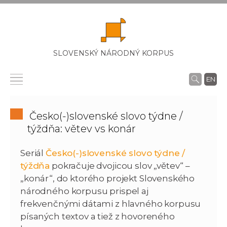
SLOVENSKÝ NÁRODNÝ KORPUS
EN
Česko(-)slovenské slovo týdne /
týždňa: větev vs konár
Seriál
Česko(-)slovenské slovo týdne /
týždňa
pokračuje dvojicou slov „větev“ –
„konár“, do ktorého projekt Slovenského
národného korpusu prispel aj
frekvenčnými dátami z hlavného korpusu
písaných textov a tiež z hovoreného