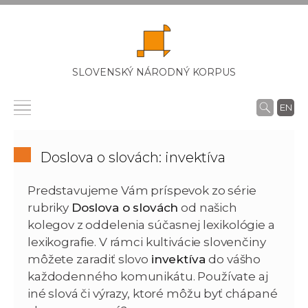
SLOVENSKÝ NÁRODNÝ KORPUS
EN
Doslova o slovách: invektíva
Predstavujeme Vám príspevok zo série
rubriky
Doslova o slovách
od našich
kolegov z oddelenia súčasnej lexikológie a
lexikografie. V rámci kultivácie slovenčiny
môžete zaradiť slovo
invektíva
do vášho
každodenného komunikátu. Používate aj
iné slová či výrazy, ktoré môžu byť chápané