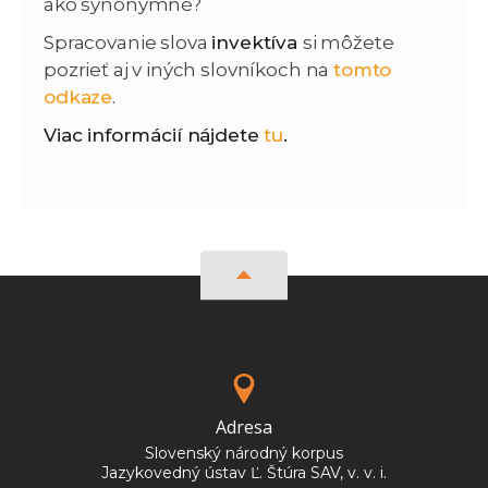
ako synonymné?
Spracovanie slova
invektíva
si môžete
pozrieť aj v iných slovníkoch na
tomto
odkaze
.
Viac informácií nájdete
tu
.
Adresa
Slovenský národný korpus
Jazykovedný ústav Ľ. Štúra SAV, v. v. i.