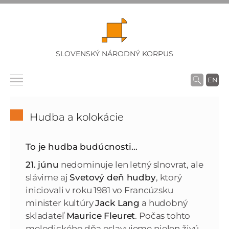
SLOVENSKÝ NÁRODNÝ KORPUS
EN
Hudba a kolokácie
To je hudba budúcnosti…
21. júnu
nedominuje len letný slnovrat, ale
slávime aj
Svetový deň hudby
, ktorý
iniciovali v roku 1981 vo Francúzsku
minister kultúry
Jack Lang
a hudobný
skladateľ
Maurice Fleuret
. Počas tohto
melodického dňa oslavujeme nielen živú