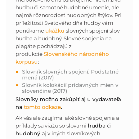
hudbu či samotné hudobné umenie, ale
najmä rôznorodosť hudobných štýlov. Pri
príležitosti Svetového dňa hudby vám
ponúkame
ukážku
slovných spojení slov
hudba a hudobný. Slovné spojenia na
plagáte pochádzajú z
produkcie
Slovenského národného
korpusu
:
Slovník slovných spojení. Podstatné
mená (2017)
Slovník kolokácií prídavných mien v
slovenčine (2017)
Slovníky možno zakúpiť aj u vydavateľa
na
tomto odkaze
.
Ak vás ale zaujíma, aké slovné spojenia a
príklady sa viažu so slovami
hudba
či
hudobný
aj v iných slovníkových