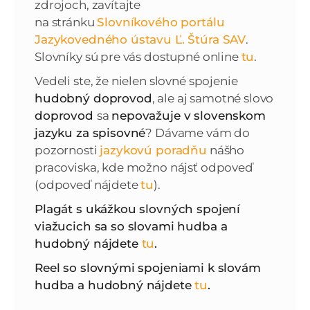
zdrojoch, zavítajte
na stránku
Slovníkového portálu
Jazykovedného ústavu Ľ. Štúra SAV
.
Slovníky sú pre vás dostupné online
tu
.
Vedeli ste, že nielen slovné spojenie
hudobný doprovod
, ale aj samotné slovo
doprovod
sa
nepovažuje v slovenskom
jazyku za spisovné
? Dávame vám do
pozornosti
jazykovú poradňu
nášho
pracoviska, kde možno nájsť odpoveď
(odpoveď nájdete
tu
).
Plagát s ukážkou slovných spojení
viažucich sa so slovami hudba a
hudobný nájdete
tu
.
Reel so slovnými spojeniami k slovám
hudba a hudobný nájdete
tu
.