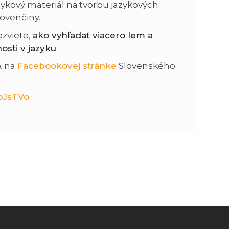
zykový materiál na tvorbu jazykových
lovenčiny.
n
e
ozviete,
ako vyhľadať viacero lem a
osti v jazyku
.
i
x
p. na
Facebookovej stránke
Slovenského
e
t
rbJsTVo
.