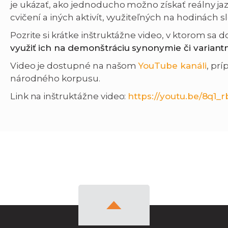
je ukázať, ako jednoducho možno získať reálny ja
cvičení a iných aktivít, využiteľných na hodinách s
Pozrite si krátke inštruktážne video, v ktorom sa d
využiť ich na demonštráciu synonymie či variantn
Video je dostupné na našom
YouTube kanáli
, prí
národného korpusu.
Link na inštruktážne video:
https://youtu.be/8q1_