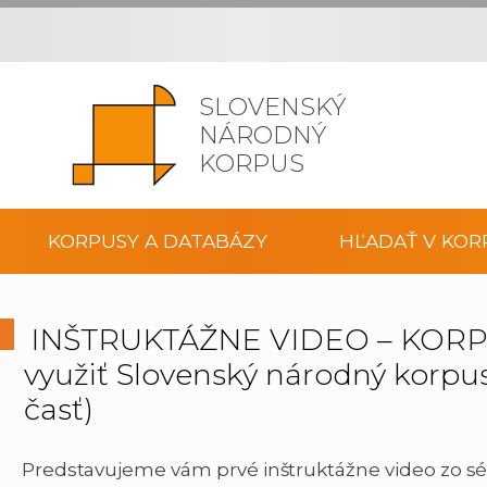
SLOVENSKÝ
NÁRODNÝ
KORPUS
KORPUSY A DATABÁZY
HĽADAŤ V KOR
INŠTRUKTÁŽNE VIDEO – KORPU
využiť Slovenský národný korpus
časť)
Predstavujeme vám prvé inštruktážne video zo sé