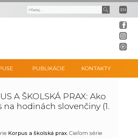
EN
V
V
y
y
h
h
ľ
ľ
PUSE
PUBLIKÁCIE
KONTAKTY
a
a
d
d
S A ŠKOLSKÁ PRAX: Ako
 na hodinách slovenčiny (1.
á
a
v
ť
rie
Korpus a školská prax
. Cieľom série
a
t