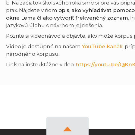
b. Na začiatok školského roka sme si pre vás pripra
prax. Nájdete v ňom
opis, ako vyhľadávať pomoc
okne Lema či ako vytvoriť frekvenčný zoznam
. 
jazykovú úlohu s návrhom jej riešenia.
Pozrite si videonávod a objavte, ako môže korpu
Video je dostupné na našom
YouTube kanáli
, prí
národného korpusu.
Link na inštruktážne video:
https://youtu.be/QjKn