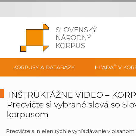
SLOVENSKÝ
NÁRODNÝ
KORPUS
KORPUSY A DATABÁZY
HĽADAŤ V KOR
INŠTRUKTÁŽNE VIDEO – KORP
Precvičte si vybrané slová so 
korpusom
Precvičte si nielen rýchle vyhľadávanie v písanom 