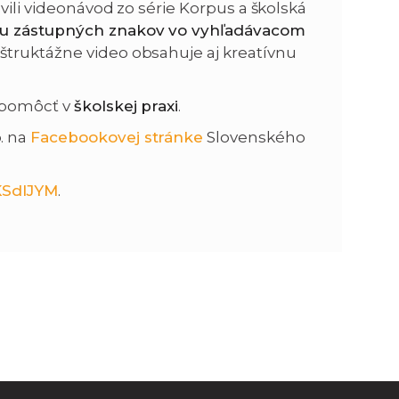
vili videonávod zo série Korpus a školská
ou zástupných znakov vo vyhľadávacom
n
e
Inštruktážne video obsahuje aj kreatívnu
i
x
s pomôcť v
školskej praxi
.
e
t
p. na
Facebookovej stránke
Slovenského
KSdIJYM
.