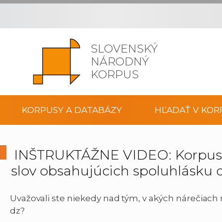
SLOVENSKÝ
NÁRODNÝ
KORPUS
KORPUSY A DATABÁZY
HĽADAŤ V KOR
INŠTRUKTÁŽNE VIDEO: Korpus n
slov obsahujúcich spoluhlásku 
Uvažovali ste niekedy nad tým, v akých nárečiach
dz?