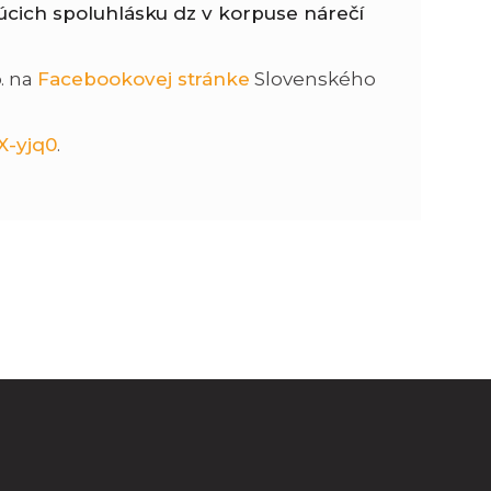
úcich spoluhlásku dz v korpuse nárečí
n
e
p. na
Facebookovej stránke
Slovenského
i
x
X-yjq0
.
e
t