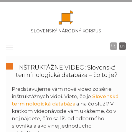
SLOVENSKÝ NÁRODNÝ KORPUS
EN
INŠTRUKTÁŽNE VIDEO: Slovenská
terminologická databáza – čo to je?
Predstavujeme vám nové video zo série
inštruktážnych videí. Viete, čo je
Slovenská
terminologická databáza
a na čo slúži? V
krátkom videonávode vám ukážeme, čo v
nej nájdete, čím sa líši od odborného
slovníka a ako v nej jednoducho