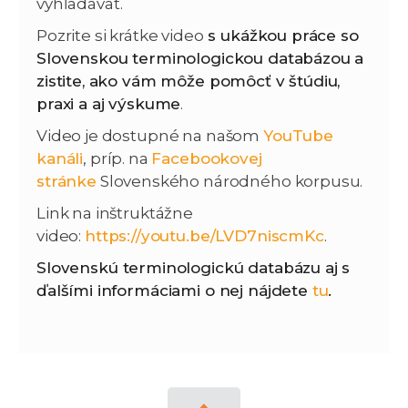
vyhľadávať.
Pozrite si krátke video
s ukážkou práce so
Slovenskou terminologickou databázou a
zistite, ako vám môže pomôcť v štúdiu,
praxi a aj výskume
.
Video je dostupné na našom
YouTube
kanáli
, príp. na
Facebookovej
stránke
Slovenského národného korpusu.
Link na inštruktážne
video:
https://youtu.be/LVD7niscmKc
.
Slovenskú terminologickú databázu aj s
ďalšími informáciami o nej nájde
te
tu
.