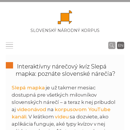
SLOVENSKÝ NÁRODNÝ KORPUS
EN
Interaktívny nárečový kvíz Slepá
mapka: poznáte slovenské nárečia?
Slepá mapka
je už takmer mesiac
dostupná pre všetkých milovníkov
slovenských nárečí – a teraz k nej pribudol
aj
videonávod
na
korpusovom YouTube
kanáli
. V krátkom
videu
sa dozviete, ako
aplikácia funguje, aké typy kvízov v nej