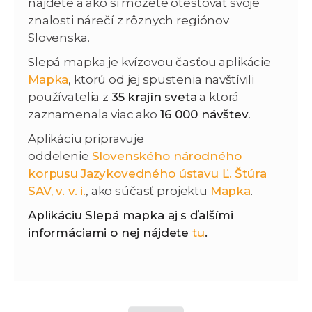
nájdete a ako si môžete otestovať svoje
znalosti nárečí z rôznych regiónov
Slovenska.
Slepá mapka je kvízovou časťou aplikácie
Mapka
, ktorú od jej spustenia navštívili
používatelia z
35 krajín sveta
a ktorá
zaznamenala viac ako
16 000 návštev
.
Aplikáciu pripravuje
oddelenie
Slovenského národného
korpusu
Jazykovedného ústavu Ľ. Štúra
SAV, v. v. i.
, ako súčasť projektu
Mapka
.
Aplikáciu Slepá mapka aj s ďalšími
informáciami o nej nájdete
tu
.