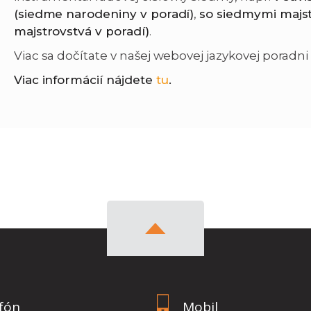
(siedme narodeniny v poradí)
,
so siedmymi majst
majstrovstvá v poradí)
.
Viac sa dočítate v našej webovej jazykovej porad
Viac informácií nájdete
tu
.
fón
Mobil