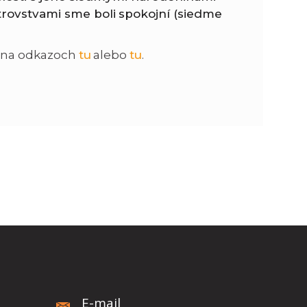
rovstvami sme boli spokojní (siedme
n
e
ni na odkazoch
tu
alebo
tu
.
i
x
e
t
E-mail