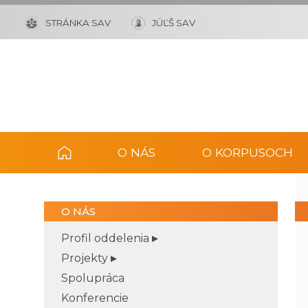
STRÁNKA SAV
JÚĽŠ SAV
O NÁS
O KORPUSOCH
O NÁS
Profil oddelenia
Projekty
Spolupráca
Konferencie