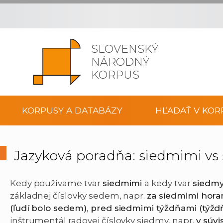
SLOVENSKÝ
NÁRODNÝ
KORPUS
KORPUSY A DATABÁZY
HĽADAŤ V KOR
Jazyková poradňa: siedmimi vs
Kedy používame tvar
siedmimi
a kedy tvar
siedm
základnej číslovky sedem, napr.
za siedmimi hora
(ľudí bolo sedem)
,
pred siedmimi týždňami (týž
inštrumentál radovej číslovky siedmy, napr.
v súvi