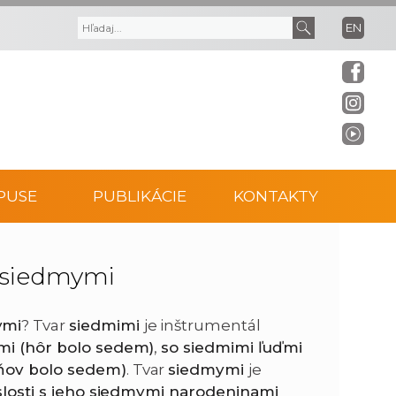
EN
V
V
y
y
h
h
ľ
ľ
PUSE
PUBLIKÁCIE
KONTAKTY
a
a
d
d
 siedmymi
á
a
ymi
? Tvar
siedmimi
je inštrumentál
mi (hôr bolo sedem)
,
so siedmimi ľuďmi
v
ť
dňov bolo sedem)
. Tvar
siedmymi
je
slosti s jeho siedmymi narodeninami
a
t