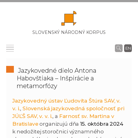
SLOVENSKÝ NÁRODNÝ KORPUS
EN
Jazykovedné dielo Antona
Habovštiaka – Inšpirácie a
metamorfózy
Jazykovedný ústav Ľudovíta Štúra SAV, v.
v. i.
,
Slovenská jazykovedná spoločnosť pri
JÚĽŠ SAV, v. v. i.
, a
Farnosť sv. Martina v
Bratislave
organizujú dňa
15. októbra 2024
k nedožitej storočnici významného