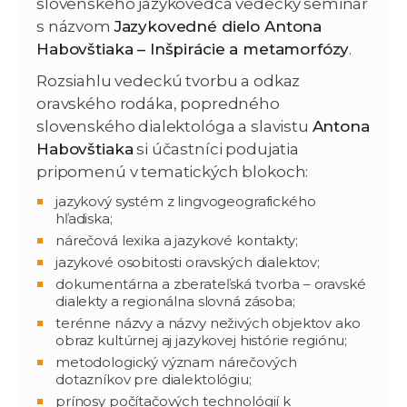
slovenského jazykovedca vedecký seminár
s názvom
Jazykovedné dielo Antona
Habovštiaka – Inšpirácie a metamorfózy
.
Rozsiahlu vedeckú tvorbu a odkaz
oravského rodáka, popredného
slovenského dialektológa a slavistu
Antona
Habovštiaka
si účastníci podujatia
pripomenú v tematických blokoch:
jazykový systém z lingvogeografického
hľadiska;
nárečová lexika a jazykové kontakty;
jazykové osobitosti oravských dialektov;
dokumentárna a zberateľská tvorba – oravské
dialekty a regionálna slovná zásoba;
terénne názvy a názvy neživých objektov ako
obraz kultúrnej aj jazykovej histórie regiónu;
metodologický význam nárečových
dotazníkov pre dialektológiu;
prínosy počítačových technológií k