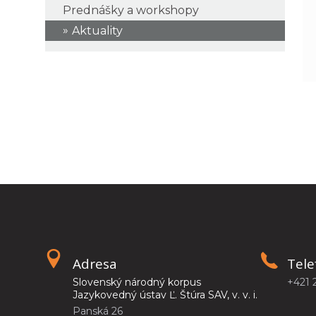
Prednášky a workshopy
Aktuality
Adresa
Tele
Slovenský národný korpus
+421 
Jazykovedný ústav Ľ. Štúra SAV, v. v. i.
Panská 26