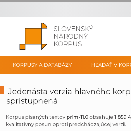
SLOVENSKÝ
NÁRODNÝ
KORPUS
KORPUSY A DATABÁZY
HĽADAŤ V KOR
Jedenásta verzia hlavného korpu
sprístupnená
Korpus písaných textov
prim-11.0
obsahuje
1 859 
kvalitatívny posun oproti predchádzajúcej verzii.