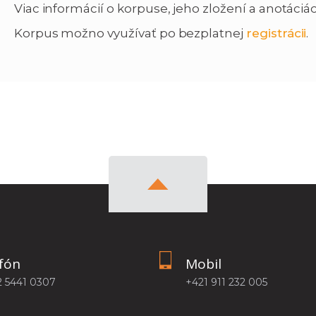
Viac informácií o korpuse, jeho zložení a anotáci
Korpus možno využívať po bezplatnej
registrácii
.
fón
Mobil
2 5441 0307
+421 911 232 005