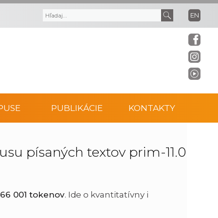
EN
V
V
y
y
h
h
ľ
ľ
PUSE
PUBLIKÁCIE
KONTAKTY
a
a
d
d
su písaných textov prim-11.0
á
a
v
ť
466 001 tokenov
. Ide o kvantitatívny i
a
t