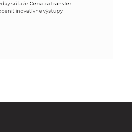
edky súťaže
Cena za transfer
 oceniť inovatívne výstupy
n
e
i
x
e
t