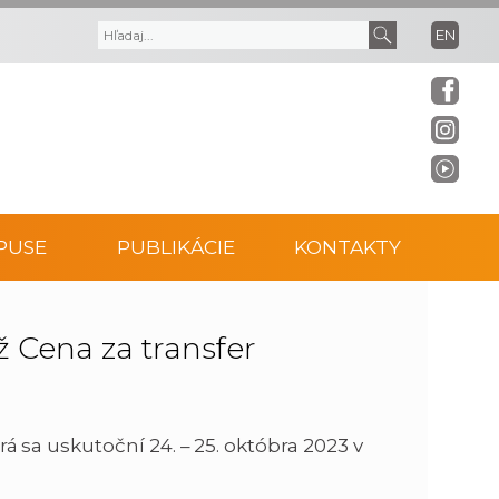
EN
V
V
y
y
h
h
ľ
ľ
PUSE
PUBLIKÁCIE
KONTAKTY
a
a
d
d
 Cena za transfer
á
a
v
ť
orá sa uskutoční 24. – 25. októbra 2023 v
a
t