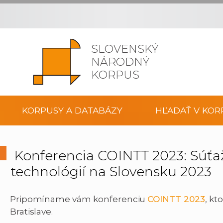
SLOVENSKÝ
NÁRODNÝ
KORPUS
KORPUSY A DATABÁZY
HĽADAŤ V KOR
Konferencia COINTT 2023: Súťaž
technológií na Slovensku 2023
Pripomíname vám konferenciu
COINTT 2023
, kt
Bratislave.