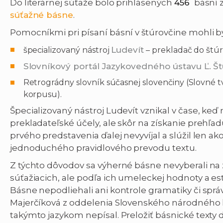
*
Do literárnej súťaže bolo prihlásených
456
básní z
súťažné básne
.
Pomocníkmi pri písaní básní v štúrovčine mohli by
Ludevít
špecializovaný nástroj
– prekladač do štúr
Slovníkový portál Jazykovedného ústavu Ľ. Š
Retrográdny slovník súčasnej slovenčiny (Slovné
korpusu).
Špecializovaný nástroj Ludevít vznikal v čase, keď
prekladateľské účely, ale skôr na získanie prehľa
prvého predstavenia ďalej nevyvíjal a slúžil len 
jednoduchého pravidlového prevodu textu.
Z týchto dôvodov sa výherné básne nevyberali na z
súťažiacich, ale podľa ich umeleckej hodnoty a est
Básne nepodliehali ani kontrole gramatiky či sprá
Majerčíková z oddelenia Slovenského národného ko
takýmto jazykom nepísal. Preložiť básnické texty do