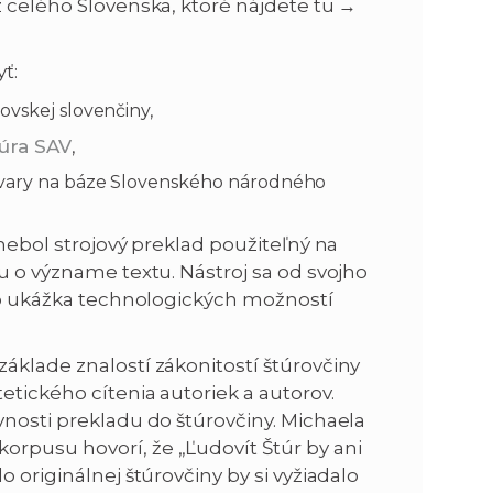
 celého Slovenska, ktoré nájdete tu →
n
e
ť:
i
x
ovskej slovenčiny,
túra SAV
,
e
t
 tvary na báze Slovenského národného
 nebol strojový preklad použiteľný na
du o význame textu. Nástroj sa od svojho
ako ukážka technologických možností
áklade znalostí zákonitostí štúrovčiny
etického cítenia autoriek a autorov.
vnosti prekladu do štúrovčiny. Michaela
rpusu hovorí, že „Ľudovít Štúr by ani
 originálnej štúrovčiny by si vyžiadalo