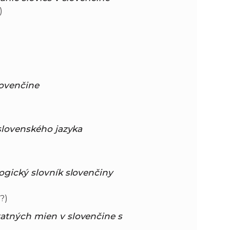
)
lovenči
ne
 slovenského jazyka
ogický slovník slovenčiny
?)
atných mien v slovenčine s