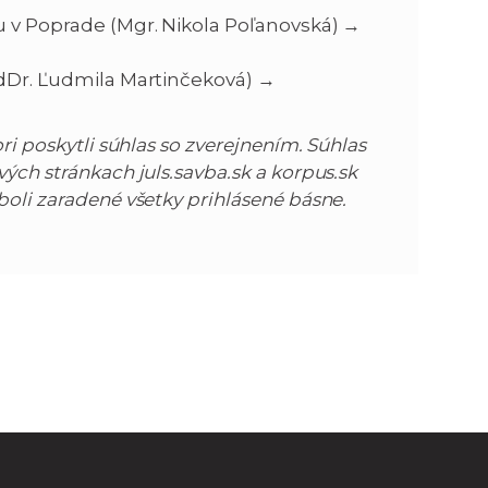
u v Poprade (Mgr. Nikola Poľanovská) →
edDr. Ľudmila Martinčeková) →
ri poskytli súhlas so zverejnením. Súhlas
vých stránkach juls.savba.sk a korpus.sk
boli zaradené všetky prihlásené básne.