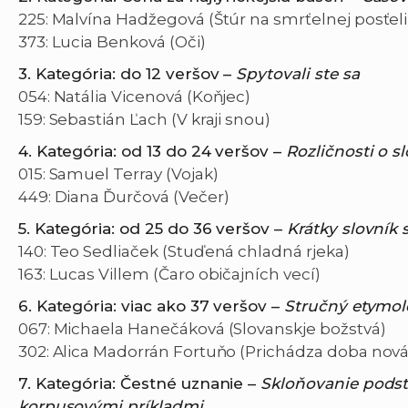
225: Malvína Hadžegová (Štúr na smrťelnej posťeli
373: Lucia Benková (Oči)
3. Kategória: do 12 veršov –
Spytovali ste s
a
054: Natália Vicenová (Koňjec)
159: Sebastián Ľach (V kraji snou)
4. Kategória: od 13 do 24 veršov –
Rozličnosti o s
015: Samuel Terray (Vojak)
449: Diana Ďurčová (Večer)
5. Kategória: od 25 do 36 veršov –
Krátky slovník
140: Teo Sedliaček (Stuďená chladná rjeka)
163: Lucas Villem (Čaro običajních vecí)
6. Kategória: viac ako 37 veršov –
Stručný etymol
067: Michaela Hanečáková (Slovanskje božstvá)
302: Alica Madorrán Fortuňo (Prichádza doba nová
7. Kategória: Čestné uznanie –
Skloňovanie podst
korpusovými príkladmi