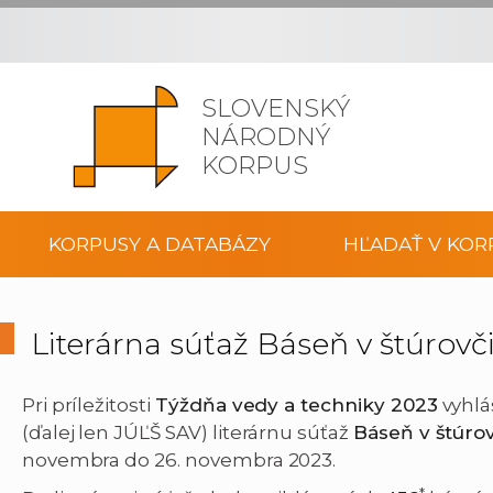
SLOVENSKÝ
NÁRODNÝ
KORPUS
KORPUSY A DATABÁZY
HĽADAŤ V KOR
Literárna súťaž Báseň v štúrovč
Pri príležitosti
Týždňa vedy a techniky 2023
vyhlás
(ďalej len JÚĽŠ SAV) literárnu súťaž
Báseň v štúro
novembra do 26. novembra 2023.