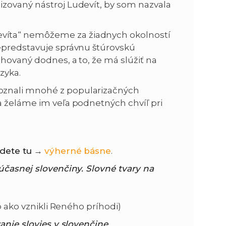
zovaný nástroj Ludevít, by som nazvala
víta“ nemôžeme za žiadnych okolností
nepredstavuje správnu štúrovskú
chovaný dodnes, a to, že má slúžiť na
zyka.
oznali mnohé z popularizačných
a želáme im veľa podnetných chvíľ pri
jdete tu
→
výherné básne
.
účasnej slovenčiny. Slovné tvary na
o ako vznikli Reného príhodi)
anie slovies v slovenčine