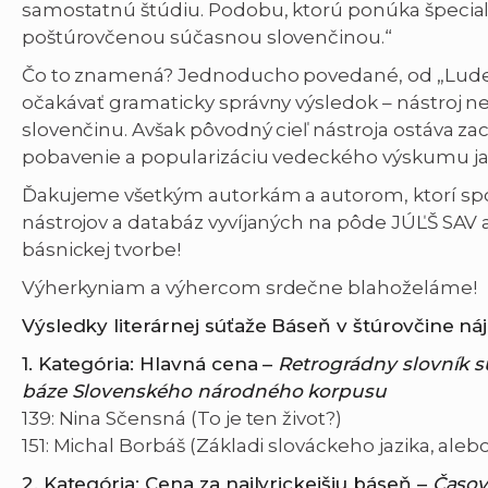
samostatnú štúdiu. Podobu, ktorú ponúka špeciali
poštúrovčenou súčasnou slovenčinou.“
Čo to znamená? Jednoducho povedané, od „Lude
očakávať gramaticky správny výsledok – nástroj 
slovenčinu. Avšak pôvodný cieľ nástroja ostáva za
pobavenie a popularizáciu vedeckého výskumu ja
Ďakujeme všetkým autorkám a autorom, ktorí sp
nástrojov a databáz vyvíjaných na pôde JÚĽŠ SAV 
básnickej tvorbe!
Výherkyniam a výhercom srdečne blahoželáme!
Výsledky literárnej súťaže Báseň v štúrovčine ná
1. Kategória: Hlavná cena –
Retrográdny slovník s
báze Slovenského národného korpusu
139: Nina Sčensná (To je ten život?)
151: Michal Borbáš (Základi slováckeho jazika, aleb
2. Kategória: Cena za najlyrickejšiu báseň –
Č
asov