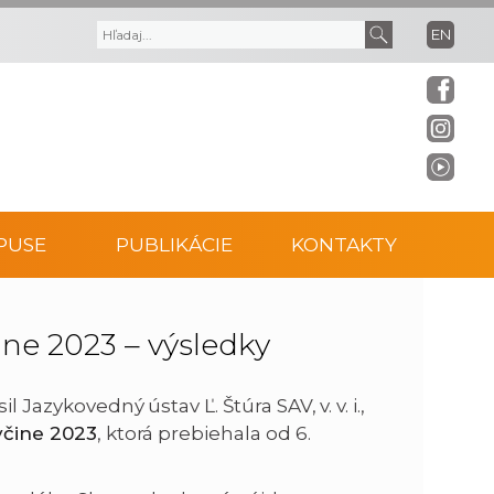
EN
V
V
y
y
h
h
ľ
ľ
PUSE
PUBLIKÁCIE
KONTAKTY
a
a
d
d
ine 2023 – výsledky
á
a
il Jazykovedný ústav Ľ. Štúra SAV, v. v. i.,
včine 2023
, ktorá prebiehala od 6.
v
ť
a
t