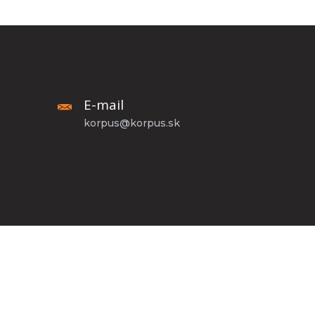
E-mail
korpus@korpus.sk
Zásady ochrany osobných údajov