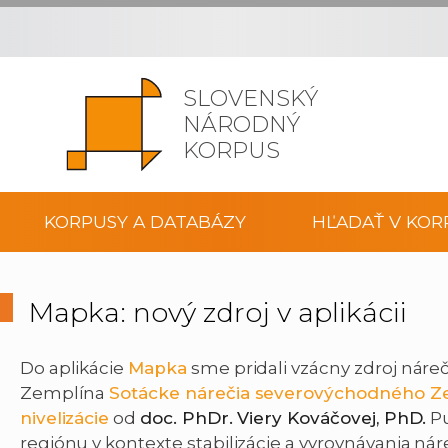
SLOVENSKÝ
NÁRODNÝ
KORPUS
KORPUSY A DATABÁZY
HĽADAŤ V KOR
Mapka: nový zdroj v aplikácii
Do aplikácie
Mapka
sme pridali vzácny zdroj nár
Zemplína
Sotácke nárečia severovýchodného Zem
nivelizácie
od
doc. PhDr. Viery Kováčovej, PhD.
Pu
regiónu v kontexte stabilizácie a vyrovnávania ná