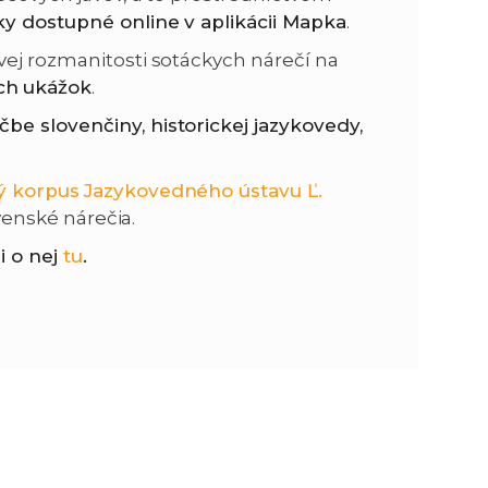
y dostupné online v aplikácii Mapka
.
n
e
vej rozmanitosti sotáckych nárečí na
ch ukážok
.
i
x
be slovenčiny, historickej jazykovedy,
e
t
ý korpus
Jazykovedného ústavu Ľ.
venské nárečia.
i o nej
tu
.