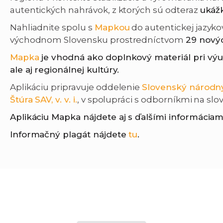
autentických nahrávok, z ktorých sú odteraz
ukážk
Nahliadnite spolu s
Mapkou
do autentickej jazyko
východnom Slovensku prostredníctvom
29 nový
Mapka
je vhodná ako doplnkový materiál pri výuč
ale aj regionálnej kultúry.
Aplikáciu pripravuje oddelenie
Slovenský národn
Štúra SAV, v. v. i.
, v spolupráci s odborníkmi na slo
Aplikáciu Mapka nájdete aj s ďalšími informáciam
Informačný plagát nájdete
tu
.