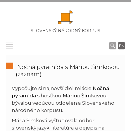
SLOVENSKÝ NÁRODNÝ KORPUS
EN
Nočná pyramída s Máriou Šimkovou
(záznam)
Vypočujte si najnovší diel relácie
Nočná
pyramída
s hosťkou
Máriou Šimkovou
,
bývalou vedúcou oddelenia Slovenského
národného korpusu.
Mária Šimková vyštudovala odbor
slovenský jazyk, literatúra a dejepis na