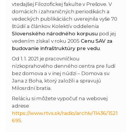
vtedajšej Filozofickej fakulte v Prešove. V
domácich i zahraničných periodikách a
vedeckých publikáciách uverejnila vyše 70
štúdií a článkov. Kolektív oddelenia
Slovenského národného korpusu
pod jej
vedením získal v roku 2005
Cenu SAV za
budovanie infraštruktúry pre vedu
.
Od 1. 1. 2021 je pracovníčkou
nízkoprahového denného centra pre ľudí
bez domova a v inej núdzi – Domova sv.
Jana z Boha, ktorý založili a spravujú
Milosrdní bratia.
Reláciu si môžete vypočuť na webovej
adrese
https://www.rtvs.sk/radio/archiv/11436/1521
695
.