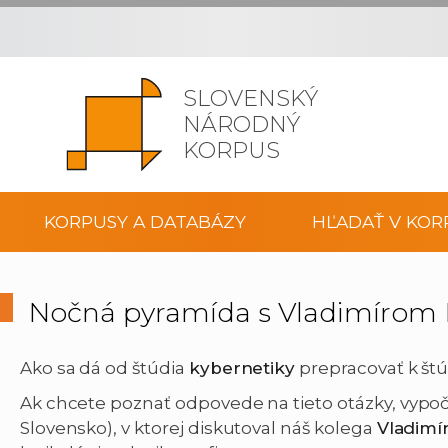
SLOVENSKÝ
NÁRODNÝ
KORPUS
KORPUSY A DATABÁZY
HĽADAŤ V KOR
Nočná pyramída s Vladimírom
Ako sa dá od štúdia
kybernetiky
prepracovať k št
Ak chcete poznať odpovede na tieto otázky, vypoču
Slovensko), v ktorej diskutoval náš kolega
Vladimí