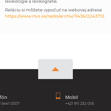
lexikológie a lexikografie.
Reláciu si môžete vypočuť na webovej adrese
https://www.rtvs.sk/radio/archiv/11436/2243712
.
fón
Mobil
2 5441 0307
+421 911 232 005