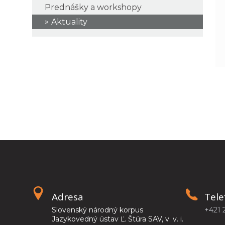
Prednášky a workshopy
Aktuality
Adresa
Tele
Slovenský národný korpus
+421 
Jazykovedný ústav Ľ. Štúra SAV, v. v. i.