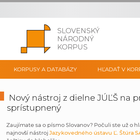
SLOVENSKÝ
NÁRODNÝ
KORPUS
KORPUSY A DATABÁZY
HĽADAŤ V KOR
Nový nástroj z dielne JÚĽŠ na pr
sprístupnený
Zaujímate sa o písmo Slovanov? Počuli ste už o hla
najnovší nástroj
Jazykovedného ústavu Ľ. Štúra SAV, 