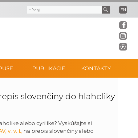
EN
V
V
y
y
h
h
ľ
ľ
PUSE
PUBLIKÁCIE
KONTAKTY
a
a
d
d
epis slovenčiny do hlaholiky
á
a
v
ť
holike alebo cyrilike? Vyskúšajte si
v. v. i.,
na prepis slovenčiny alebo
a
t