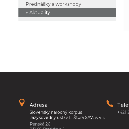
Prednášky a workshopy
Aktuality
Adresa
Tele
Slovenský národný korpus
+421 
Jazykovedný ústav Ľ. Štúra SAV, v. v. i.
Panská 26