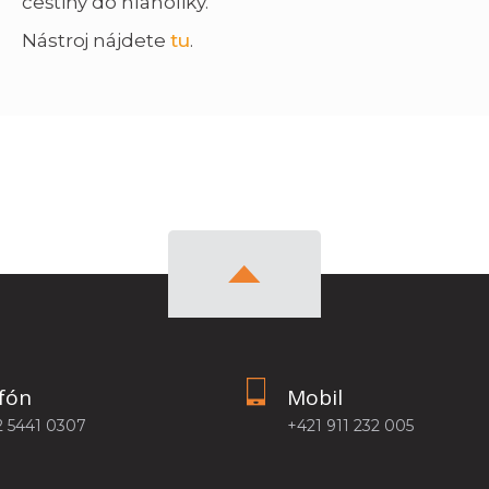
češtiny do hlaholiky.
Nástroj nájdete
tu
.
fón
Mobil
2 5441 0307
+421 911 232 005