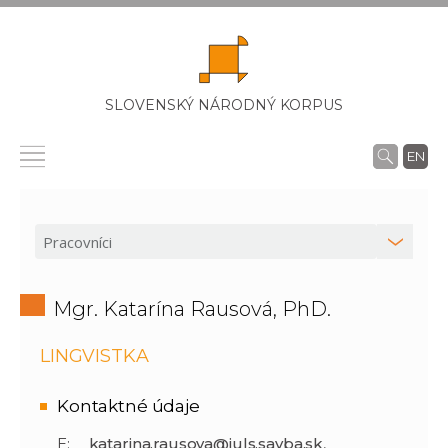
SLOVENSKÝ NÁRODNÝ KORPUS
EN
Mgr. Katarína Rausová, PhD.
LINGVISTKA
Kontaktné údaje
E:
katarina.rausova@juls.savba.sk
,