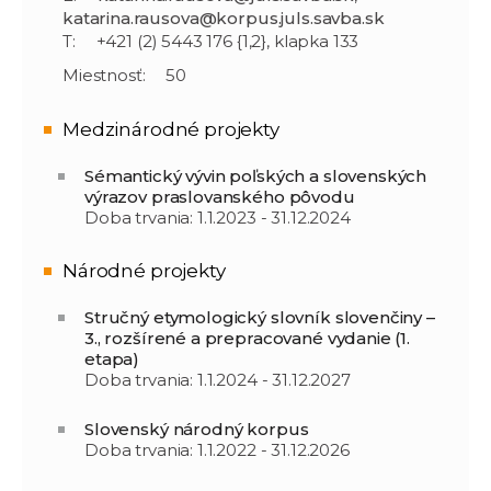
katarina.rausova@korpus.juls.savba.sk
T:
+421 (2) 5443 176 {1,2}, klapka 133
Miestnosť:
50
Medzinárodné projekty
Sémantický vývin poľských a slovenských
výrazov praslovanského pôvodu
Doba trvania: 1.1.2023 - 31.12.2024
Národné projekty
Stručný etymologický slovník slovenčiny –
3., rozšírené a prepracované vydanie (1.
etapa)
Doba trvania: 1.1.2024 - 31.12.2027
Slovenský národný korpus
Doba trvania: 1.1.2022 - 31.12.2026