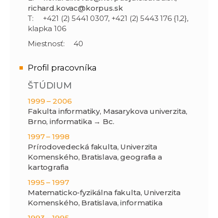
richard.kovac@korpus.sk
T:
+421 (2) 5441 0307, +421 (2) 5443 176 {1,2},
klapka 106
Miestnosť:
40
Profil pracovníka
ŠTÚDIUM
1999 – 2006
Fakulta informatiky, Masarykova univerzita,
Brno, informatika → Bc.
1997 – 1998
Prírodovedecká fakulta, Univerzita
Komenského, Bratislava, geografia a
kartografia
1995 – 1997
Matematicko-fyzikálna fakulta, Univerzita
Komenského, Bratislava, informatika
1993 – 1995