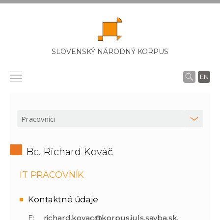
SLOVENSKÝ NÁRODNÝ KORPUS
EN
Bc. Richard Kováč
IT PRACOVNÍK
Kontaktné údaje
E:
richard.kovac@korpus.juls.savba.sk
,