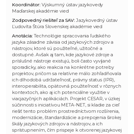
Koordinátor:
Výskumný ústav jazykovedy
Maďarskej akadémie vied
Zodpovedný riešiteľ za SAV:
Jazykovedný ústav
Ľudovíta Štúra Slovenskej akadémie vied
Anotácia:
Technológie spracovania ľudského
jazyka zásadne závisia od jazykových zdrojov a
nástrojov, ktoré sú použiteľné, užitočné a
dostupné. Avšak aj tam, kde jazykové zdroje a
príslušné nástroje existujú, boli často vyvíjané
sporadicky, ako reakcia na konkrétne potreby
projektov, pričom sa relatívne málo zohľadňovala
ich dlhodobá udržateľnosť, právny status (IPR),
interoperabilita, opätovná použiteľnosť v rôznych
kontextoch, ako aj ich potenciálne využitie v
viacjazyčných aplikáciách. Projekt CESAR, v úzkej
súčinnosti s iniciatívou META-NET, si kladie za cieľ
riešiť tento problém prostredníctvom rozšírenia,
modernizácie, štandardizácie a prepojenia širokej
škály jazykových zdrojov a nástrojov, a ich
sprístupnením, čím prispeje k otvorenej jazykovej