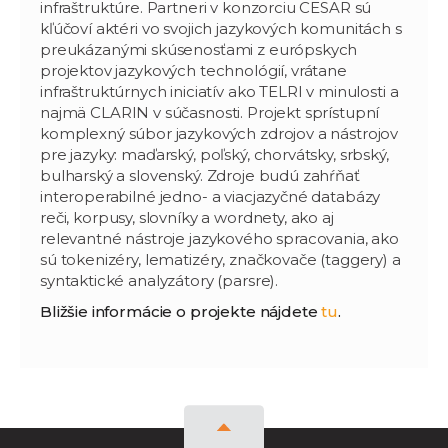
infraštruktúre. Partneri v konzorciu CESAR sú
kľúčoví aktéri vo svojich jazykových komunitách s
preukázanými skúsenosťami z európskych
projektov jazykových technológií, vrátane
infraštruktúrnych iniciatív ako TELRI v minulosti a
najmä CLARIN v súčasnosti. Projekt sprístupní
komplexný súbor jazykových zdrojov a nástrojov
pre jazyky: maďarský, poľský, chorvátsky, srbský,
bulharský a slovenský. Zdroje budú zahŕňať
interoperabilné jedno- a viacjazyčné databázy
reči, korpusy, slovníky a wordnety, ako aj
relevantné nástroje jazykového spracovania, ako
sú tokenizéry, lematizéry, značkovače (taggery) a
syntaktické analyzátory (parsre).
Bližšie informácie o projekte nájdete
tu
.