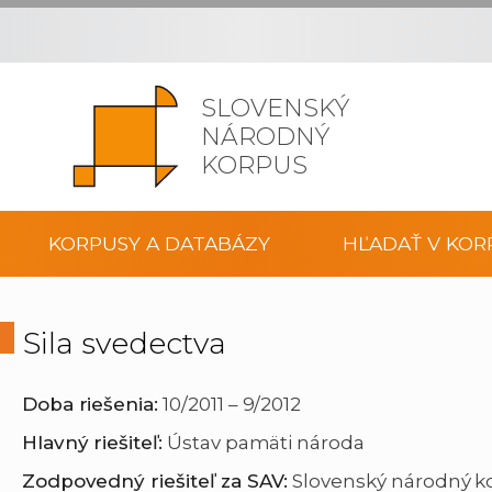
SLOVENSKÝ
NÁRODNÝ
KORPUS
KORPUSY A DATABÁZY
HĽADAŤ V KOR
Sila svedectva
Doba riešenia:
10/2011 – 9/2012
Hlavný riešiteľ:
Ústav pamäti národa
Zodpovedný riešiteľ za SAV:
Slovenský národný ko