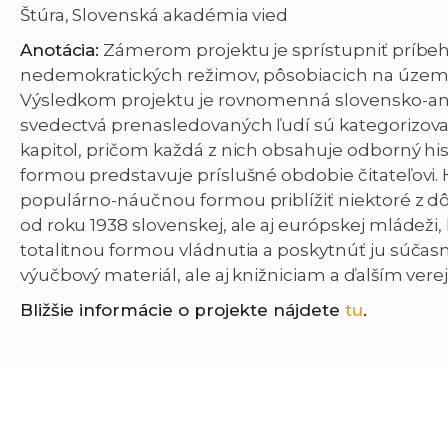
Štúra, Slovenská akadémia vied
Anotácia:
Zámerom projektu je sprístupniť príbeh
nedemokratických režimov, pôsobiacich na území
Výsledkom projektu je rovnomenná slovensko-ang
svedectvá prenasledovaných ľudí sú kategorizova
kapitol, pričom každá z nich obsahuje odborný hi
formou predstavuje príslušné obdobie čitateľovi.
populárno-náučnou formou priblížiť niektoré z 
od roku 1938 slovenskej, ale aj európskej mládeži, 
totalitnou formou vládnutia a poskytnúť ju súča
výučbový materiál, ale aj knižniciam a ďalším vere
Bližšie informácie o projekte nájdete
tu
.