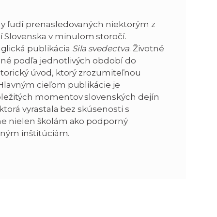
n
e
y ľudí prenasledovaných niektorým z
 Slovenska v minulom storočí.
i
x
lická publikácia
Sila svedectva
. Životné
né podľa jednotlivých období do
e
t
storický úvod, ktorý zrozumiteľnou
 Hlavným cieľom publikácie je
dôležitých momentov slovenských dejín
ktorá vyrastala bez skúsenosti s
sne nielen školám ako podporný
jným inštitúciám.