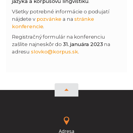
jazyka a korpusovú lingvistiku
.
Všetky potrebné informácie o podujatí
nájdete v
pozvánke
a na
stránke
konferencie
.
Registračný formulár na konferenciu
zašlite najneskôr do
31. januára 2023
na
adresu
slovko@korpus.sk
.
Adresa