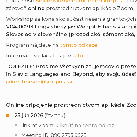
miestnosti
Slovenského národného korpusu
(Jaz
zároveň
online
prostredníctvom aplikácie Zoom.
Workshop sa koná ako súčasť riešenia grantových
V04-00713 Lingvistický jav Weight Effects v angli
Slovosled v slovenčine (prozodické, sémantické,
Program nájdete na
tomto odkaze
.
Informačný plagát nájdete
tu
.
DÔLEŽITÉ: Prosíme všetkých záujemcov o prez
in Slavic Languages and Beyond, aby svoju účasť 
jakob.horsch@korpus.sk
.
Online pripojenie prostredníctvom aplikácie Zo
25. jún 2026
(štvrtok)
kliknúť na tento odkaz
link na Zoom:
Meeting ID: 890 2795 9925