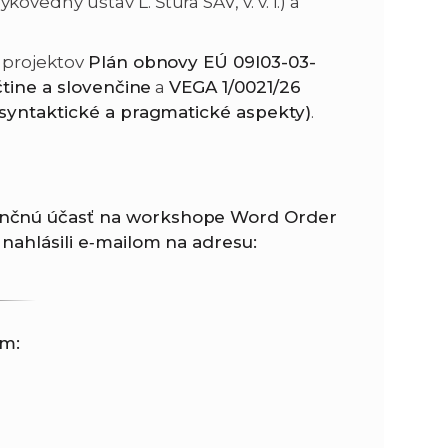
ykovedný ústav Ľ. Štúra SAV, v. v. i.) a
n
e
 projektov
Plán obnovy EÚ 09I03-03-
čtine a slovenčine
a
VEGA 1/0021/26
i
x
 syntaktické a pragmatické aspekty)
.
e
t
enčnú účasť na workshope Word Order
nahlásili e‑mailom na adresu:
om: