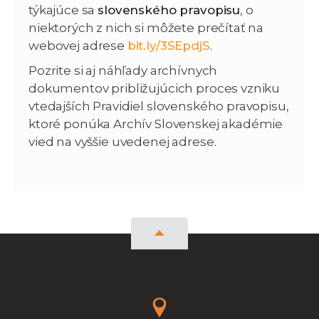
týkajúce sa
slovenského pravopisu
, o
niektorých z nich si môžete prečítať na
webovej adrese
bit.ly/3SEpdjS
.
Pozrite si aj náhľady archívnych
dokumentov približujúcich proces vzniku
vtedajších Pravidiel slovenského pravopisu,
ktoré ponúka Archív Slovenskej akadémie
vied na vyššie uvedenej adrese.