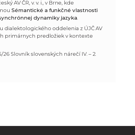
český AV ČR, v. v. i., v Brne, kde
émou
Sémantické a funkčné vlastnosti
n
e
 synchrónnej dynamiky jazyka
.
vu dialektologického oddelenia z ÚJČ AV
i
x
ch primárnych predložiek v kontexte
e
t
26 Slovník slovenských nárečí IV. – 2.