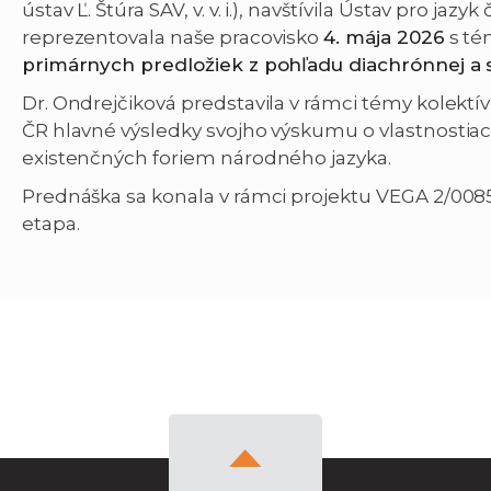
ústav Ľ. Štúra SAV, v. v. i.), navštívila Ústav pro jazyk 
reprezentovala naše pracovisko
4. mája 2026
s t
primárnych predložiek z pohľadu diachrónnej a
Dr. Ondrejčiková predstavila v rámci témy kolektí
ČR hlavné výsledky svojho výskumu o vlastnostia
existenčných foriem národného jazyka.
Prednáška sa konala v rámci projektu VEGA 2/0085/
etapa.