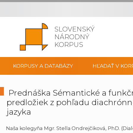
SLOVENSKÝ
NÁRODNÝ
KORPUS
KORPUSY A DATABÁZY
HĽADAŤ V KOR
Prednáška Sémantické a funkčn
predložiek z pohľadu diachrón
jazyka
Naša kolegyňa Mgr. Stella Ondrejčiková, PhD. (Di