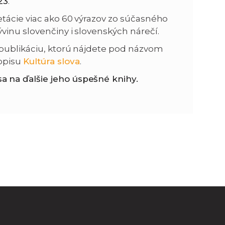
23
.
etácie viac ako 60 výrazov zo súčasného
n
e
vinu slovenčiny i slovenských nárečí.
i
x
 publikáciu, ktorú nájdete pod názvom
opisu
Kultúra slova
.
e
t
 na ďalšie jeho úspešné knihy.