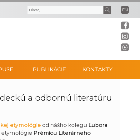
EN
V
V
y
y
h
h
ľ
ľ
PUSE
PUBLIKÁCIE
KONTAKTY
a
a
d
d
deckú a odbornú literatúru
á
a
v
ť
kej etymológie
od nášho kolegu
Ľubora
a etymológie
Prémiou Literárneho
a
t