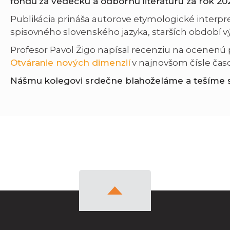
fondu za vedeckú a odbornú literatúru za rok 20
Publikácia prináša autorove etymologické interpr
spisovného slovenského jazyka, starších období vý
Profesor Pavol Žigo napísal recenziu na ocenenú
Otváranie nových dimenzií
v najnovšom čísle čas
Nášmu kolegovi srdečne blahoželáme a tešíme sa