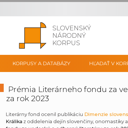
SLOVENSKÝ
NÁRODNÝ
KORPUS
KORPUSY A DATABÁZY
HĽADAŤ V KOR
Prémia Literárneho fondu za ve
za rok 2023
Literárny fond ocenil publikáciu
Dimenzie slovens
Králika
z oddelenia dejín slovenčiny, onomastiky 